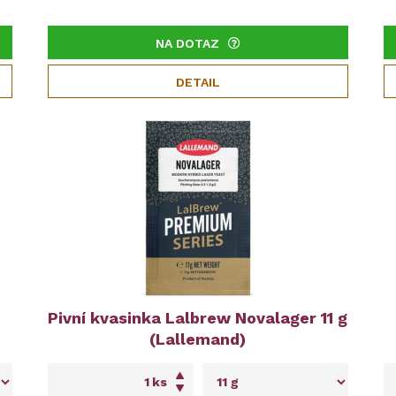
NA DOTAZ
DETAIL
Pivní kvasinka Lalbrew Novalager 11 g
(Lallemand)
ks