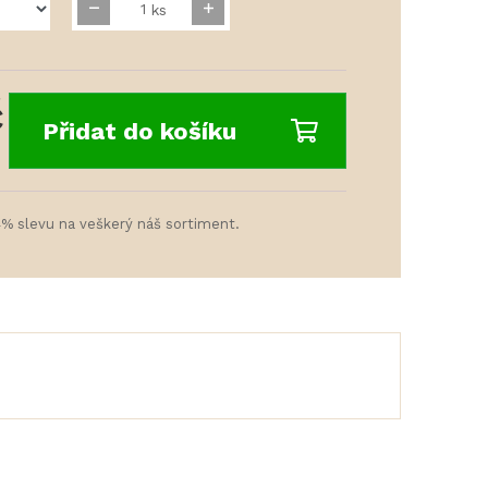
ks
č
Přidat do košíku
4% slevu na veškerý náš sortiment.