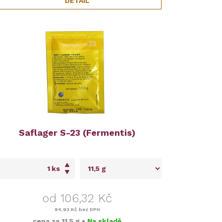
DETAIL
Saflager S-23 (Fermentis)
ks
od 106,32 Kč
94,93 Kč
bez DPH
cena za
11,5 g
•
Na skladě