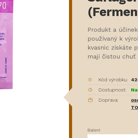
(Fermen
Produkt a účine
používaný k výro
kvasnic získáte 
mají čistou chuť 
Kód výrobku:
42
Dostupnost:
Na
Doprava:
os
TO
Balení