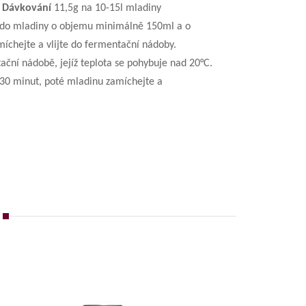
.
Dávkování
11,5g na 10-15l mladiny
bo do mladiny o objemu minimálně 150ml a o
míchejte a vlijte do fermentační nádoby.
ační nádobě, jejíž teplota se pohybuje nad 20°C.
 30 minut, poté mladinu zamíchejte a