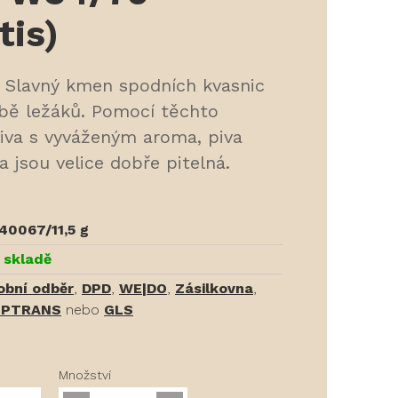
tis)
k Slavný kmen spodních kvasnic
bě ležáků. Pomocí těchto
piva s vyváženým aroma, piva
a jsou velice dobře pitelná.
40067/11,5 g
 skladě
obní odběr
,
DPD
,
WE|DO
,
Zásilkovna
,
PTRANS
nebo
GLS
Množství