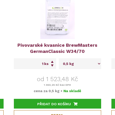
Pivovarské kvasnice BrewMasters
GermanClassic W34/70
ks
od 1 523,48 Kč
1 360,25 Kč
bez DPH
cena za
0,5 kg
•
Na skladě
PŘIDAT DO KOŠÍKU