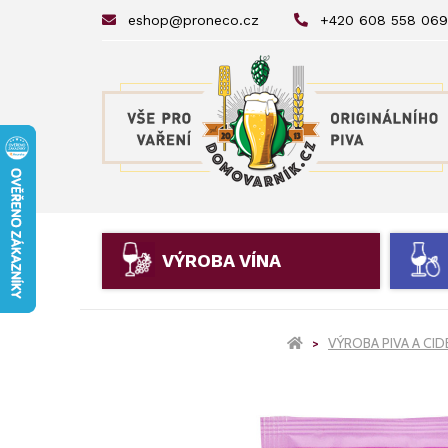
eshop@proneco.cz
+420 608 558 069
VÝROBA VÍNA
VÝROBA PIVA A CI