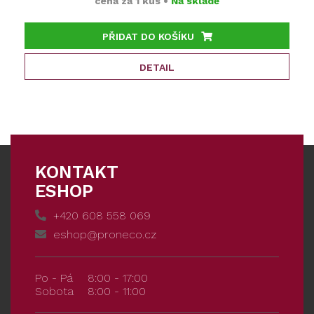
cena za
1 kus
•
Na skladě
PŘIDAT DO KOŠÍKU
DETAIL
KONTAKT
ESHOP
+420 608 558 069
eshop@proneco.cz
Po - Pá
8:00 - 17:00
Sobota
8:00 - 11:00