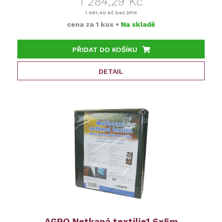
1 284,29 Kč
1 061,40 Kč
bez DPH
cena za
1 kus
•
Na skladě
PŘIDAT DO KOŠÍKU
DETAIL
AGRO Netkaná textilie1,6x5m