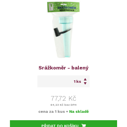
Srážkoměr - balený
ks
77,72 Kč
64,23 Kč
bez DPH
cena za
1 kus
•
Na skladě
PŘIDAT DO KOŠÍKU