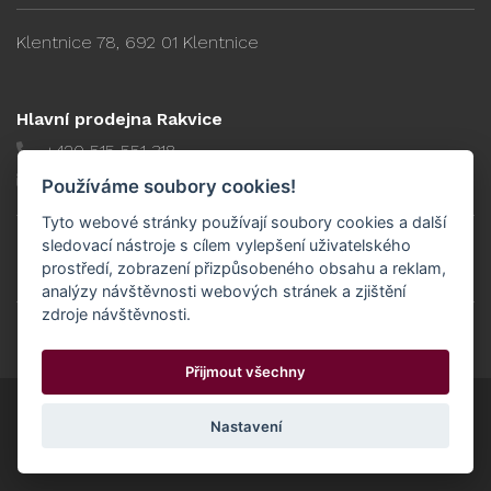
Klentnice 78, 692 01 Klentnice
Hlavní prodejna Rakvice
+420 515 551 318
prodejna@proneco.cz
Používáme soubory cookies!
Tyto webové stránky používají soubory cookies a další
sledovací nástroje s cílem vylepšení uživatelského
Po - Pá
8:00 - 17:00
prostředí, zobrazení přizpůsobeného obsahu a reklam,
Sobota
8:00 - 11:00
analýzy návštěvnosti webových stránek a zjištění
zdroje návštěvnosti.
Nádražní 934, 691 03 Rakvice
Přijmout všechny
Nastavení