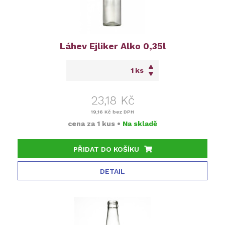
Láhev Ejliker Alko 0,35l
ks
23,18 Kč
19,16 Kč
bez DPH
cena za
1 kus
•
Na skladě
PŘIDAT DO KOŠÍKU
DETAIL