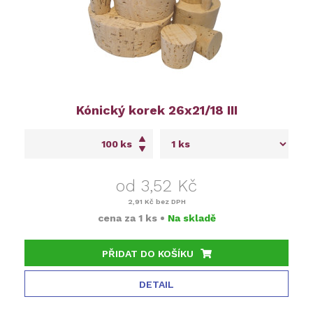
Kónický korek 26x21/18 III
ks
od 3,52 Kč
2,91 Kč
bez DPH
cena za
1 ks
•
Na skladě
PŘIDAT DO KOŠÍKU
DETAIL