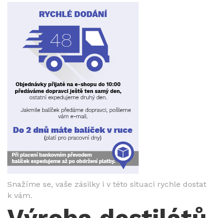
Snažíme se, vaše zásilky i v této situaci rychle dostat
k vám.
Výroba destilátů