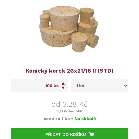
Kónický korek 26x21/18 II (STD)
ks
od 3,28 Kč
2,71 Kč
bez DPH
cena za
1 ks
•
Na skladě
PŘIDAT DO KOŠÍKU