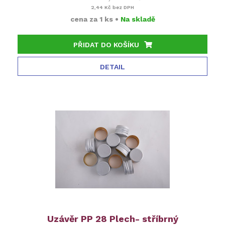
2,44 Kč
bez DPH
cena za
1 ks
•
Na skladě
PŘIDAT DO KOŠÍKU
DETAIL
Uzávěr PP 28 Plech- stříbrný