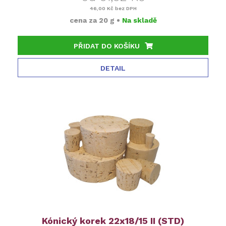
46,00 Kč
bez DPH
cena za
20 g
•
Na skladě
PŘIDAT DO KOŠÍKU
DETAIL
Kónický korek 22x18/15 II (STD)