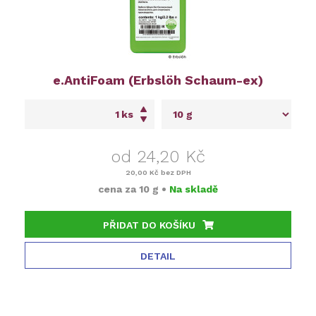
e.AntiFoam (Erbslöh Schaum-ex)
ks
od 24,20 Kč
20,00 Kč
bez DPH
cena za
10 g
•
Na skladě
PŘIDAT DO KOŠÍKU
DETAIL