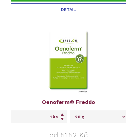
DETAIL
Oenoferm® Freddo
ks
od 51,52 Kč