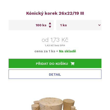
Kónický korek 26x22/19 III
ks
od 1,73 Kč
1,43 Kč
bez DPH
cena za
1 ks
•
Na skladě
PŘIDAT DO KOŠÍKU
DETAIL