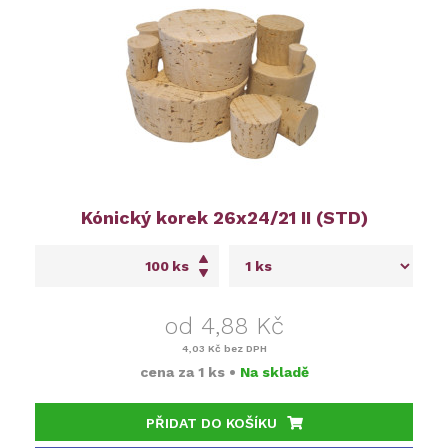
Kónický korek 26x24/21 II (STD)
ks
od 4,88 Kč
4,03 Kč
bez DPH
cena za
1 ks
•
Na skladě
PŘIDAT DO KOŠÍKU