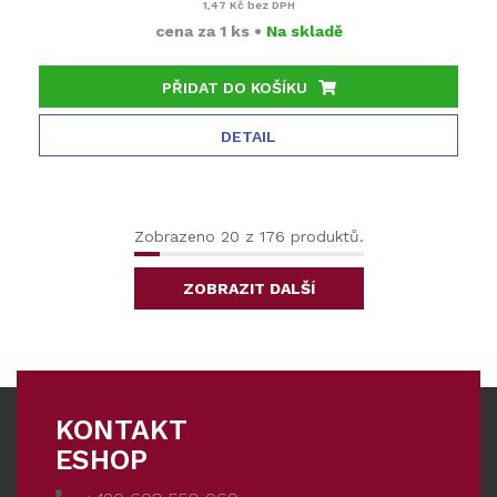
1,47 Kč
bez DPH
cena za
1 ks
•
Na skladě
PŘIDAT DO KOŠÍKU
DETAIL
Zobrazeno 20 z 176 produktů.
ZOBRAZIT DALŠÍ
KONTAKT
ESHOP