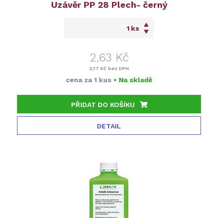
Uzávěr PP 28 Plech- černý
ks
2,63 Kč
2,17 Kč
bez DPH
cena za
1 kus
•
Na skladě
PŘIDAT DO KOŠÍKU
DETAIL