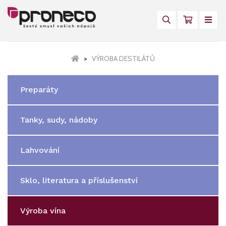
VÝROBA DESTILÁTŮ
Preparáty
Tanky, sudy, nádoby
Lahvování
Sklo, literatura a příslušenství
Výroba vína