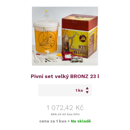
Pivní set velký BRONZ 23 l
ks
1 072,42 Kč
886,30 Kč
bez DPH
cena za
1 kus
•
Na skladě