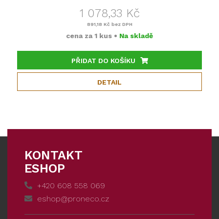
1 078,33 Kč
891,18 Kč
bez DPH
cena za
1 kus
•
Na skladě
PŘIDAT DO KOŠÍKU
DETAIL
KONTAKT
ESHOP
+420 608 558 069
eshop@proneco.cz