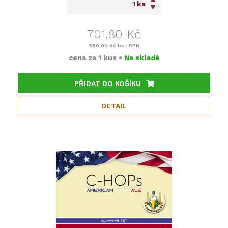
ks
701,80 Kč
580,00 Kč
bez DPH
cena za
1 kus
•
Na skladě
PŘIDAT DO KOŠÍKU
DETAIL