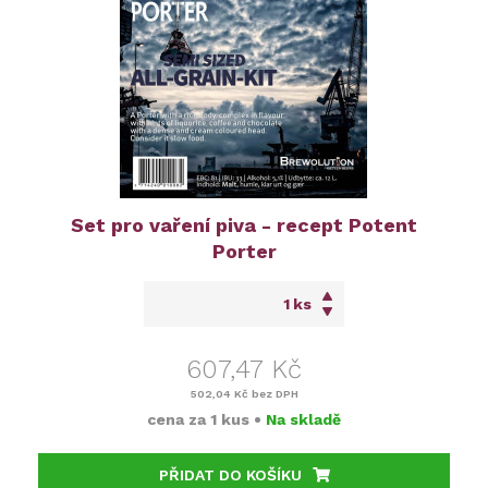
Set pro vaření piva - recept Potent
Porter
ks
607,47 Kč
502,04 Kč
bez DPH
cena za
1 kus
•
Na skladě
PŘIDAT DO KOŠÍKU