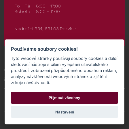
Po - Pá
8:00 - 17:00
Sobota
8:00 - 11:00
Nádražní 934, 691 03 Rakvice
Používáme soubory cookies!
Tyto webové stránky používají soubory cookies a další
Prodejna Klentnice
sledovací nástroje s cílem vylepšení uživatelského
prostředí, zobrazení přizpůsobeného obsahu a reklam,
+420 515 551 315
analýzy návštěvnosti webových stránek a zjištění
prodejna.klentnice@proneco.cz
zdroje návštěvnosti.
Po - Pá
7:30 - 16:00
Přijmout všechny
Sobota
8:00 - 11:00
Nastavení
Klentnice 78, 692 01 Klentnice