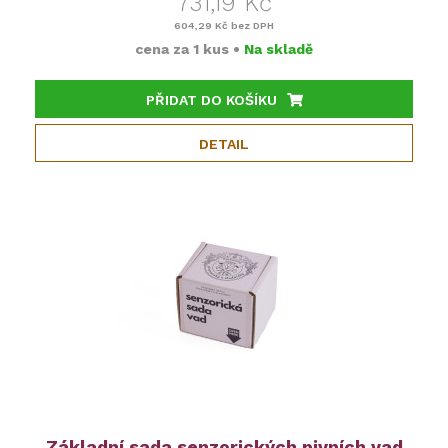
731,19 Kč
604,29 Kč
bez DPH
cena za
1 kus
•
Na skladě
PŘIDAT DO KOŠÍKU
DETAIL
Základní sada senzorických pivních vad