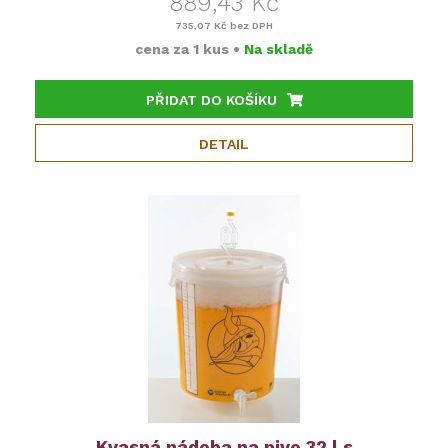
889,43 Kč
735,07 Kč
bez DPH
cena za
1 kus
•
Na skladě
PŘIDAT DO KOŠÍKU
DETAIL
Kvasná nádoba na pivo 32 l s