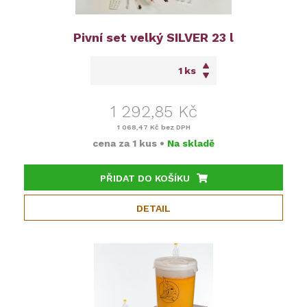
Pivní set velký SILVER 23 l
ks
1 292,85 Kč
1 068,47 Kč
bez DPH
cena za
1 kus
•
Na skladě
PŘIDAT DO KOŠÍKU
DETAIL