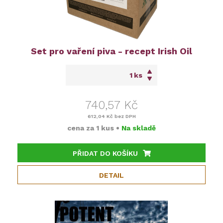
Set pro vaření piva - recept Irish Oil
ks
740,57 Kč
612,04 Kč
bez DPH
cena za
1 kus
•
Na skladě
PŘIDAT DO KOŠÍKU
DETAIL