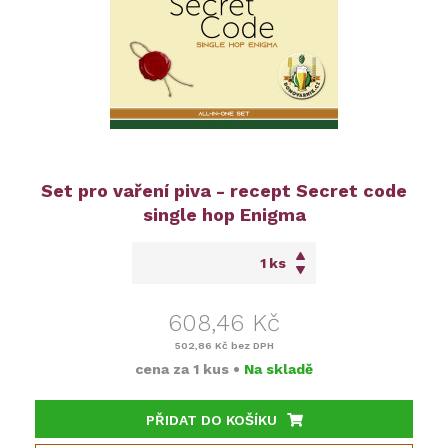
Set pro vaření piva - recept Secret code
single hop Enigma
ks
608,46 Kč
502,86 Kč
bez DPH
cena za
1 kus
•
Na skladě
PŘIDAT DO KOŠÍKU