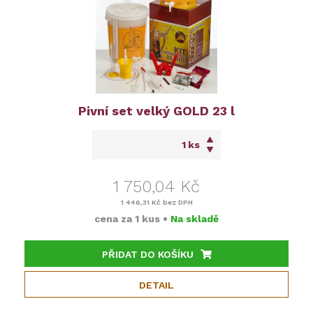
Pivní set velký GOLD 23 l
ks
1 750,04 Kč
1 446,31 Kč
bez DPH
cena za
1 kus
•
Na skladě
PŘIDAT DO KOŠÍKU
DETAIL