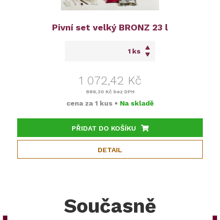
Pivní set velký BRONZ 23 l
ks
1 072,42 Kč
886,30 Kč
bez DPH
cena za
1 kus
•
Na skladě
PŘIDAT DO KOŠÍKU
DETAIL
Současně