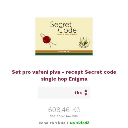
Set pro vaření piva - recept Secret code
single hop Enigma
ks
608,46 Kč
502,86 Kč
bez DPH
cena za
1 kus
•
Na skladě