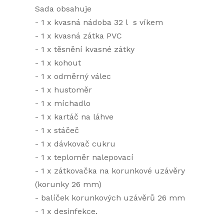
Sada obsahuje
- 1 x kvasná nádoba 32 l s víkem
- 1 x kvasná zátka PVC
- 1 x těsnění kvasné zátky
- 1 x kohout
- 1 x odměrný válec
- 1 x hustoměr
- 1 x míchadlo
- 1 x kartáč na láhve
- 1 x stáčeč
- 1 x dávkovač cukru
- 1 x teploměr nalepovací
- 1 x zátkovačka na korunkové uzávěry
(korunky 26 mm)
- balíček korunkových uzávěrů 26 mm
- 1 x desinfekce.