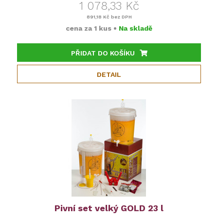
1 078,33 Kč
891,18 Kč
bez DPH
cena za
1 kus
•
Na skladě
PŘIDAT DO KOŠÍKU
DETAIL
Pivní set velký GOLD 23 l