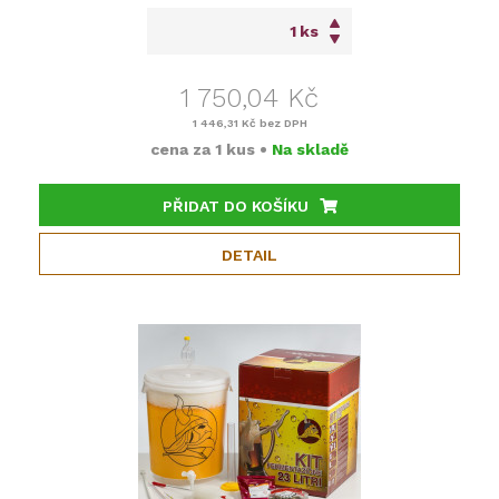
ks
1 750,04 Kč
1 446,31 Kč
bez DPH
cena za
1 kus
•
Na skladě
PŘIDAT DO KOŠÍKU
DETAIL