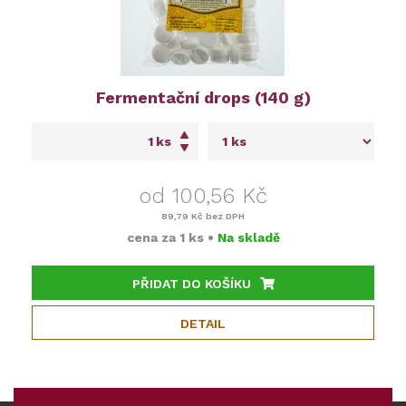
Fermentační drops (140 g)
ks
od 100,56 Kč
89,79 Kč
bez DPH
cena za
1 ks
•
Na skladě
PŘIDAT DO KOŠÍKU
DETAIL