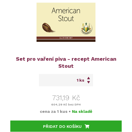
Set pro vaření piva - recept American
Stout
ks
731,19 Kč
604,29 Kč
bez DPH
cena za
1 kus
•
Na skladě
PŘIDAT DO KOŠÍKU