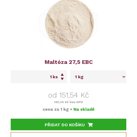
Maltóza 27,5 EBC
ks
od 151,54 Kč
135,30 Kč
bez DPH
cena za
1 kg
•
Na skladě
PŘIDAT DO KOŠÍKU