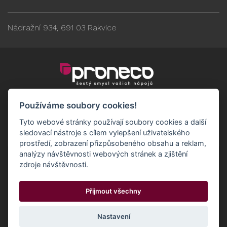
Nádražní 934, 691 03 Rakvice
Používáme soubory cookies!
Tyto webové stránky používají soubory cookies a další
sledovací nástroje s cílem vylepšení uživatelského
prostředí, zobrazení přizpůsobeného obsahu a reklam,
analýzy návštěvnosti webových stránek a zjištění
zdroje návštěvnosti.
Obchodní podmínky
GDPR - Odběratelé
Přijmout všechny
GDPR - Dodavatelé
Možnosti dopravy a platby
© 2024 Proneco
Odstoupit od smlouvy
Cookies
Nastavení