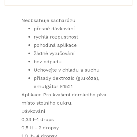
Neobsahuje sacharózu
přesné dávkování
rychlá rozpustnost
pohodlná aplikace
žádné vylučování
bez odpadu
Uchovejte v chladu a suchu
přísady dextrozio (glukóza),
emulgátor E1521
Aplikace Pro kvašení domácího piva
místo stolního cukru.
Dávkování
0,33 l–1 drops
0,5 lt - 2 dropsy
1,0 lt- 4 dropsy