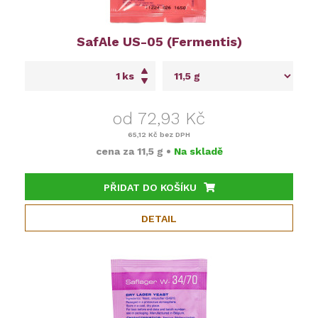
SafAle US-05 (Fermentis)
ks
od 72,93 Kč
65,12 Kč
bez DPH
cena za
11,5 g
•
Na skladě
PŘIDAT DO KOŠÍKU
DETAIL