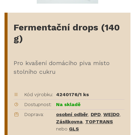
Fermentační drops (140
g)
Pro kvašení domácího piva místo
stolního cukru
Kód výrobku:
4240176/1 ks
Dostupnost:
Na skladě
Doprava:
osobní odběr
,
DPD
,
WE|DO
,
Zásilkovna
,
TOPTRANS
nebo
GLS