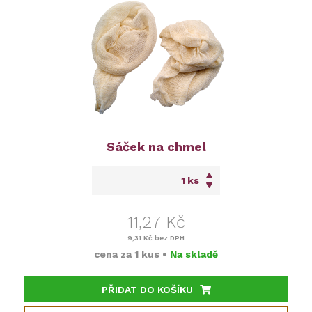
Sáček na chmel
ks
11,27 Kč
9,31 Kč
bez DPH
cena za
1 kus
•
Na skladě
PŘIDAT DO KOŠÍKU