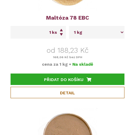
Maltóza 78 EBC
ks
od 188,23 Kč
168,06 Kč
bez DPH
cena za
1 kg
•
Na skladě
PŘIDAT DO KOŠÍKU
DETAIL