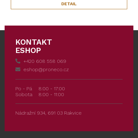
DETAIL
KONTAKT
ESHOP
+420 608 558 069
eshop@proneco.cz
Po - Pá
8:00 - 17:00
Sobota
8:00 - 11:00
Nádražní 934, 691 03 Rakvice