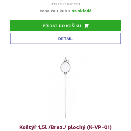
374,38 Kč
bez DPH
cena za
1 kus
•
Na skladě
PŘIDAT DO KOŠÍKU
DETAIL
Koštýř 1,5l /Brez./ plochý (K-VP-01)