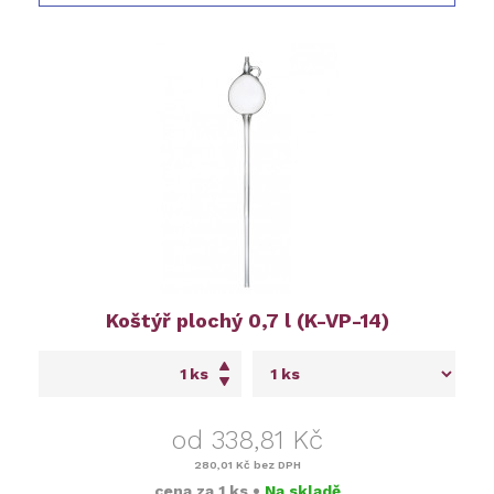
Koštýř plochý 0,7 l (K-VP-14)
ks
od 338,81 Kč
280,01 Kč
bez DPH
cena za
1 ks
•
Na skladě