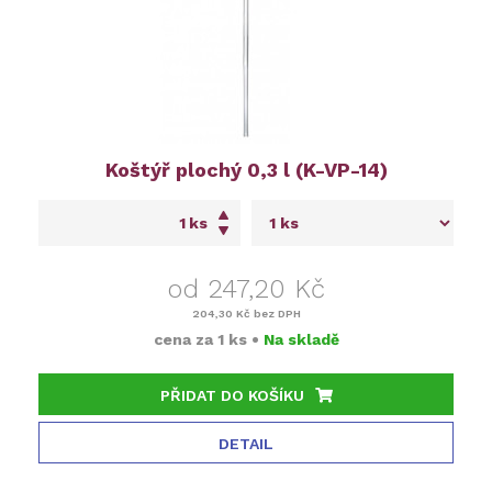
Koštýř plochý 0,3 l (K-VP-14)
ks
od 247,20 Kč
204,30 Kč
bez DPH
cena za
1 ks
•
Na skladě
PŘIDAT DO KOŠÍKU
DETAIL