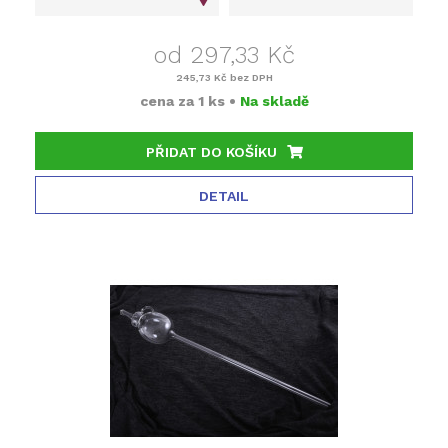
od 297,33 Kč
245,73 Kč
bez DPH
cena za
1 ks
•
Na skladě
PŘIDAT DO KOŠÍKU
DETAIL