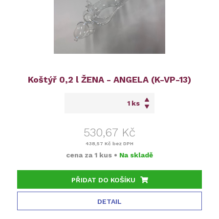
Koštýř 0,2 l ŽENA - ANGELA (K-VP-13)
ks
530,67 Kč
438,57 Kč
bez DPH
cena za
1 kus
•
Na skladě
PŘIDAT DO KOŠÍKU
DETAIL