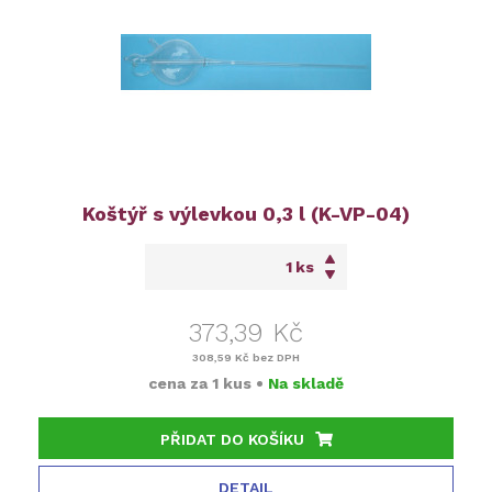
Koštýř s výlevkou 0,3 l (K-VP-04)
ks
373,39 Kč
308,59 Kč
bez DPH
cena za
1 kus
•
Na skladě
PŘIDAT DO KOŠÍKU
DETAIL