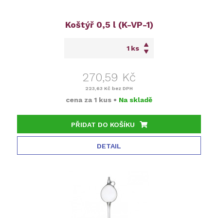
Koštýř 0,5 l (K-VP-1)
ks
270,59 Kč
223,63 Kč
bez DPH
cena za
1 kus
•
Na skladě
PŘIDAT DO KOŠÍKU
DETAIL