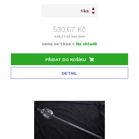
ks
530,67 Kč
438,57 Kč
bez DPH
cena za
1 kus
•
Na skladě
PŘIDAT DO KOŠÍKU
DETAIL