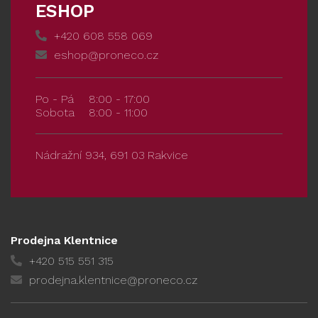
ESHOP
+420 608 558 069
eshop@proneco.cz
Po - Pá
8:00 - 17:00
Sobota
8:00 - 11:00
Nádražní 934, 691 03 Rakvice
Prodejna Klentnice
+420 515 551 315
prodejna.klentnice@proneco.cz