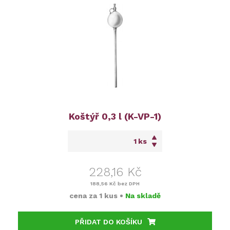
Koštýř 0,3 l (K-VP-1)
ks
228,16 Kč
188,56 Kč
bez DPH
cena za
1 kus
•
Na skladě
PŘIDAT DO KOŠÍKU