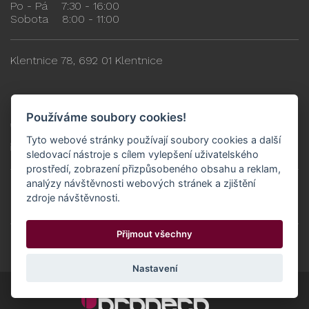
Po - Pá
7:30 - 16:00
Sobota
8:00 - 11:00
Klentnice 78, 692 01 Klentnice
Hlavní prodejna Rakvice
Používáme soubory cookies!
+420 515 551 318
Tyto webové stránky používají soubory cookies a další
prodejna@proneco.cz
sledovací nástroje s cílem vylepšení uživatelského
prostředí, zobrazení přizpůsobeného obsahu a reklam,
analýzy návštěvnosti webových stránek a zjištění
Po - Pá
8:00 - 17:00
zdroje návštěvnosti.
Sobota
8:00 - 11:00
Přijmout všechny
Nádražní 934, 691 03 Rakvice
Nastavení