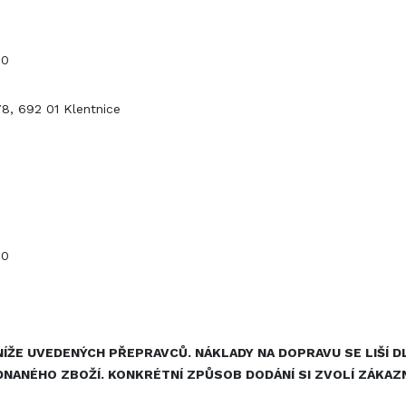
0
78, 692 01 Klentnice
0
ÍŽE UVEDENÝCH PŘEPRAVCŮ. NÁKLADY NA DOPRAVU SE LIŠÍ 
NÉHO ZBOŽÍ. KONKRÉTNÍ ZPŮSOB DODÁNÍ SI ZVOLÍ ZÁKAZNÍK