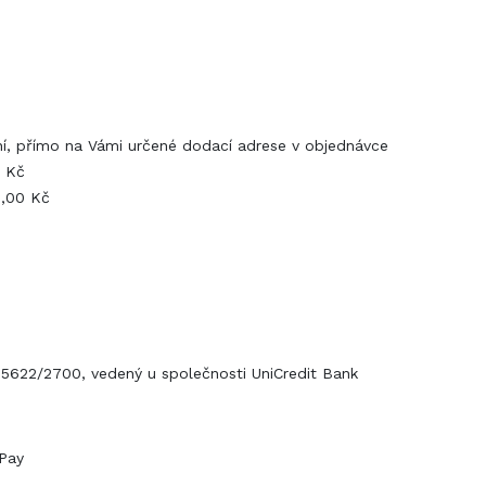
ání, přímo na Vámi určené dodací adrese v objednávce
0 Kč
0,00 Kč
05622/2700, vedený u společnosti UniCredit Bank
Pay