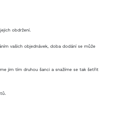
ejich obdržení.
čováním vašich objednávek, doba dodání se může
me jim tím druhou šanci a snažíme se tak šetřit
tů.