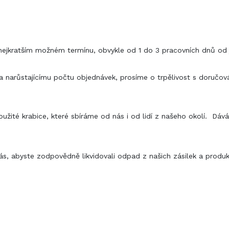
nejkratším možném termínu, obvykle od 1 do 3 pracovních dnů od j
ti a narůstajícímu počtu objednávek, prosíme o trpělivost s doru
použité krabice
,
které sbíráme od nás i od lidí z našeho okolí.
Dává
ás, abyste zodpovědně likvidovali odpad z našich zásilek a produk