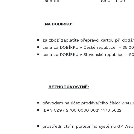
sobota 8:00 - 11:00
NA DOBÍRKU:
za zboží zaplatíte přepravci kartou při dod
cena za DOBÍRKU v České republice – 35,0
cena za DOBÍRKU v Slovenské republice – 5
BEZHOTOVOSTNĚ:
převodem na účet prodávajícího číslo: 21147
IBAN CZ97 2700 0000 0021 1470 5622
prostřednictvím platebního systému GP Web