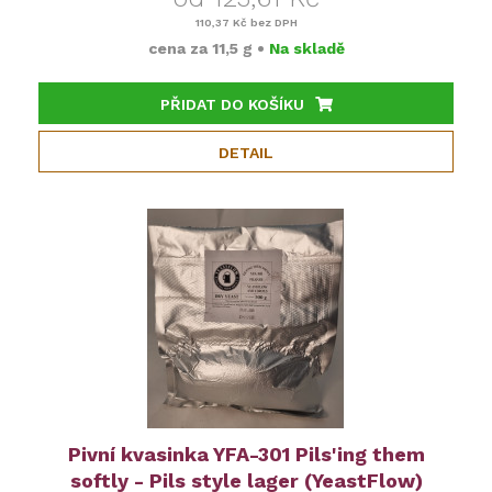
110,37 Kč
bez DPH
cena za
11,5 g
•
Na skladě
PŘIDAT DO KOŠÍKU
DETAIL
Pivní kvasinka YFA-301 Pils'ing them
softly - Pils style lager (YeastFlow)