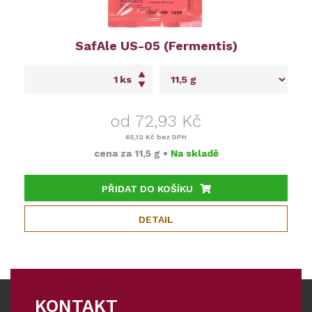
SafAle US-05 (Fermentis)
ks
od 72,93 Kč
65,12 Kč
bez DPH
cena za
11,5 g
•
Na skladě
PŘIDAT DO KOŠÍKU
DETAIL
KONTAKT