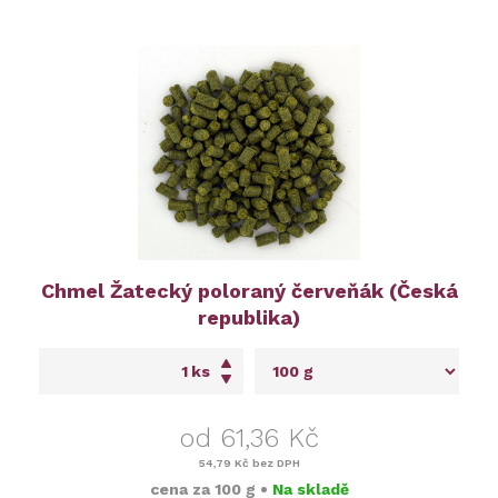
Chmel Žatecký poloraný červeňák (Česká
republika)
ks
od 61,36 Kč
54,79 Kč
bez DPH
cena za
100 g
•
Na skladě