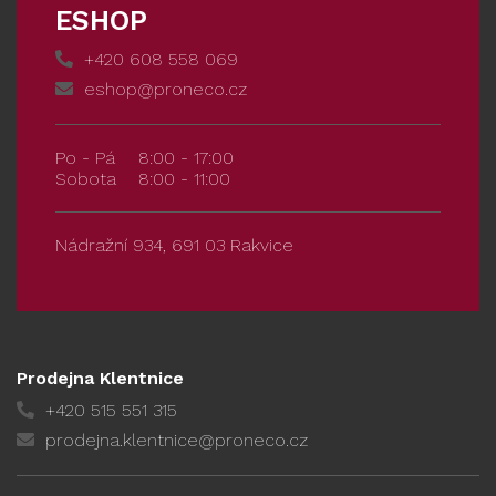
ESHOP
+420 608 558 069
eshop@proneco.cz
Po - Pá
8:00 - 17:00
Sobota
8:00 - 11:00
Nádražní 934, 691 03 Rakvice
Prodejna Klentnice
+420 515 551 315
prodejna.klentnice@proneco.cz