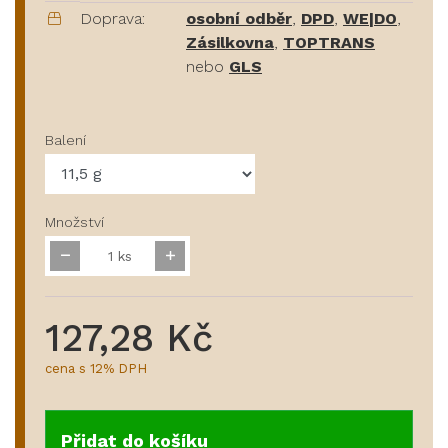
Doprava:
osobní odběr
,
DPD
,
WE|DO
,
Zásilkovna
,
TOPTRANS
nebo
GLS
Balení
Množství
ks
127,28 Kč
cena s 12% DPH
Přidat do košíku