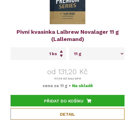
Pivní kvasinka Lalbrew Novalager 11 g
(Lallemand)
ks
od 131,20 Kč
117,14 Kč
bez DPH
cena za
11 g
•
Na skladě
PŘIDAT DO KOŠÍKU
DETAIL