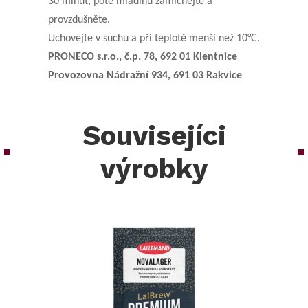
30 minut, poté mladinu zamíchejte a
provzdušněte.
Uchovejte v suchu a při teplotě menší než 10°C.
PRONECO s.r.o., č.p. 78, 692 01 Klentnice
Provozovna Nádražní 934, 691 03 Rakvice
Souvisejíci
výrobky