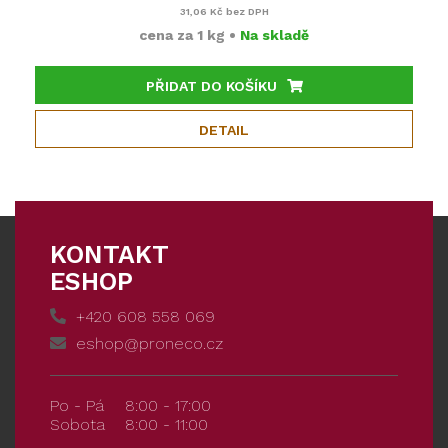
31,06 Kč
bez DPH
cena za
1 kg
•
Na skladě
PŘIDAT DO KOŠÍKU
DETAIL
KONTAKT
ESHOP
+420 608 558 069
eshop@proneco.cz
Po - Pá
8:00 - 17:00
Sobota
8:00 - 11:00