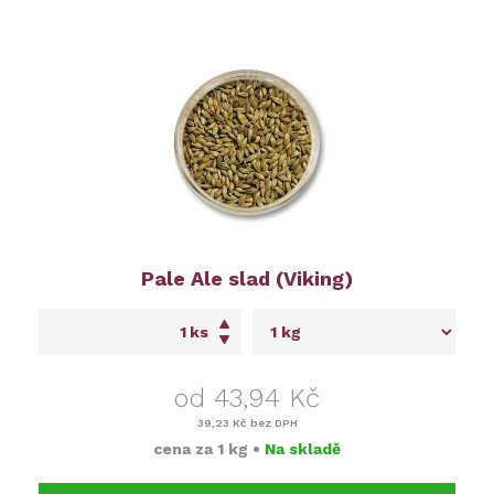
Pale Ale slad (Viking)
ks
od 43,94 Kč
39,23 Kč
bez DPH
cena za
1 kg
•
Na skladě