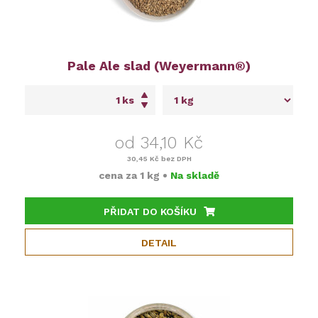
Pale Ale slad (Weyermann®)
ks
od 34,10 Kč
30,45 Kč
bez DPH
cena za
1 kg
•
Na skladě
PŘIDAT DO KOŠÍKU
DETAIL