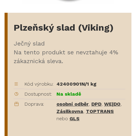
Plzeňský slad (Viking)
Ječný slad
Na tento produkt se nevztahuje 4%
zákaznická sleva.
Kód výrobku:
42400901N/1 kg
Dostupnost:
Na skladě
Doprava:
osobní odběr
,
DPD
,
WE|DO
,
Zásilkovna
,
TOPTRANS
nebo
GLS