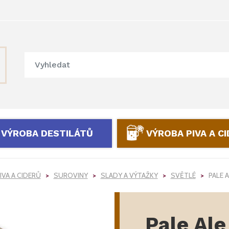
VÝROBA DESTILÁTŮ
VÝROBA PIVA A C
IVA A CIDERŮ
SUROVINY
SLADY A VÝTAŽKY
SVĚTLÉ
PALE A
Pale Ale