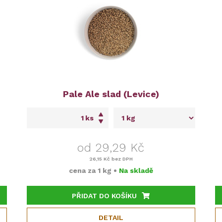
Pale Ale slad (Levice)
ks
od 29,29 Kč
26,15 Kč
bez DPH
cena za
1 kg
•
Na skladě
PŘIDAT DO KOŠÍKU
DETAIL