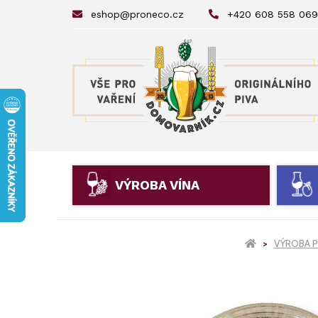
eshop@proneco.cz
+420 608 558 069
VÝROBA VÍNA
VÝROBA P