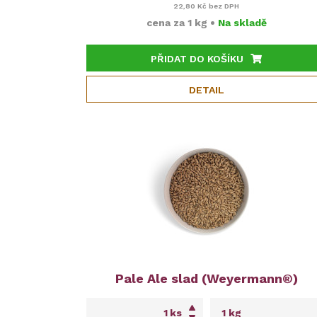
22,80 Kč
bez DPH
cena za
1 kg
•
Na skladě
PŘIDAT DO KOŠÍKU
DETAIL
Pale Ale slad (Weyermann®)
ks