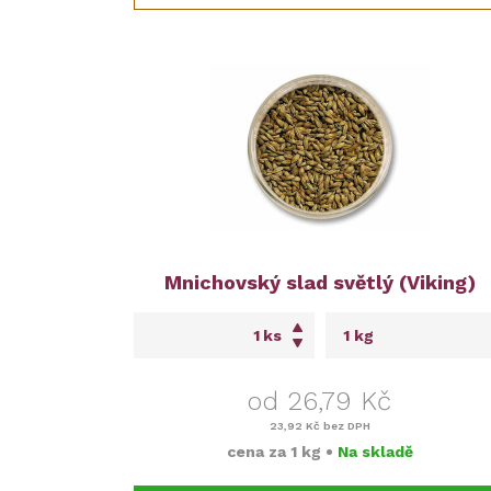
Mnichovský slad světlý (Viking)
ks
od 26,79 Kč
23,92 Kč
bez DPH
cena za
1 kg
•
Na skladě