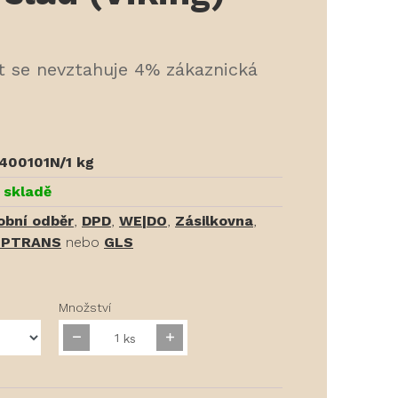
t se nevztahuje 4% zákaznická
400101N/1 kg
 skladě
obní odběr
,
DPD
,
WE|DO
,
Zásilkovna
,
PTRANS
nebo
GLS
Množství
ks