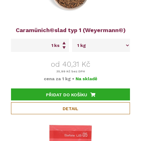
Caramünich®slad typ 1 (Weyermann®)
ks
od 40,31 Kč
35,99 Kč
bez DPH
cena za
1 kg
•
Na skladě
PŘIDAT DO KOŠÍKU
DETAIL