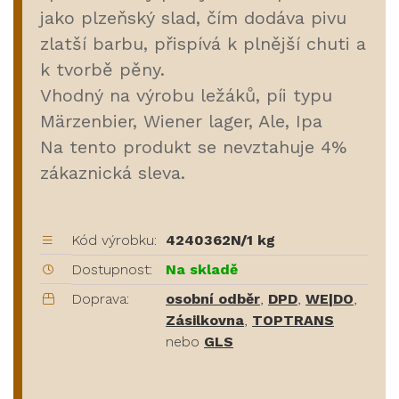
jako plzeňský slad, čím dodáva pivu
zlatší barbu, přispívá k plnější chuti a
k tvorbě pěny.
Vhodný na výrobu ležáků, píi typu
Märzenbier, Wiener lager, Ale, Ipa
Na tento produkt se nevztahuje 4%
zákaznická sleva.
Kód výrobku:
4240362N/1 kg
Dostupnost:
Na skladě
Doprava:
osobní odběr
,
DPD
,
WE|DO
,
Zásilkovna
,
TOPTRANS
nebo
GLS