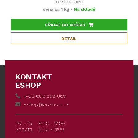
26,15 Kč
bez DPH
cena za
1 kg
•
Na skladě
PŘIDAT DO KOŠÍKU
DETAIL
KONTAKT
ESHOP
+420 608 558 069
eshop@proneco.cz
Po - Pá
8:00 - 17:00
Sobota
8:00 - 11:00