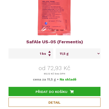
SafAle US-05 (Fermentis)
ks
od 72,93 Kč
65,12 Kč
bez DPH
cena za
11,5 g
•
Na skladě
PŘIDAT DO KOŠÍKU
DETAIL