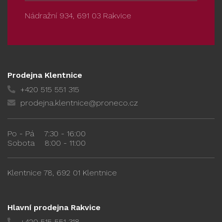
Nádražní 934, 691 03 Rakvice
Prodejna Klentnice
+420 515 551 315
prodejna.klentnice@proneco.cz
Po - Pá
7:30 - 16:00
Sobota
8:00 - 11:00
Klentnice 78, 692 01 Klentnice
Hlavní prodejna Rakvice
+420 515 551 318