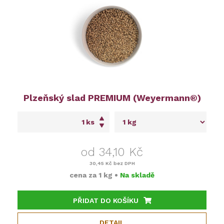
Plzeňský slad PREMIUM (Weyermann®)
ks
od 34,10 Kč
30,45 Kč
bez DPH
cena za
1 kg
•
Na skladě
PŘIDAT DO KOŠÍKU
DETAIL