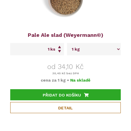
Pale Ale slad (Weyermann®)
ks
od 34,10 Kč
30,45 Kč
bez DPH
cena za
1 kg
•
Na skladě
PŘIDAT DO KOŠÍKU
DETAIL