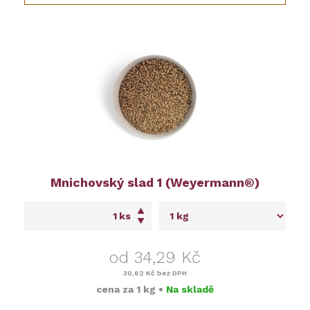
Mnichovský slad 1 (Weyermann®)
ks
od 34,29 Kč
30,62 Kč
bez DPH
cena za
1 kg
•
Na skladě