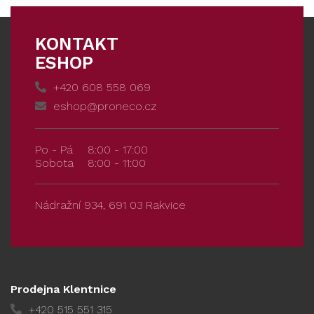
KONTAKT
ESHOP
+420 608 558 069
eshop@proneco.cz
Po - Pá
8:00 - 17:00
Sobota
8:00 - 11:00
Nádražní 934, 691 03 Rakvice
Prodejna Klentnice
+420 515 551 315