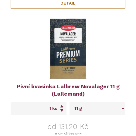
DETAIL
Pivní kvasinka Lalbrew Novalager 11 g
(Lallemand)
ks
od 131,20 Kč
117,14 Kč
bez DPH