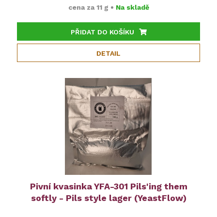
cena za
11 g
•
Na skladě
PŘIDAT DO KOŠÍKU
DETAIL
Pivní kvasinka YFA-301 Pils'ing them
softly - Pils style lager (YeastFlow)