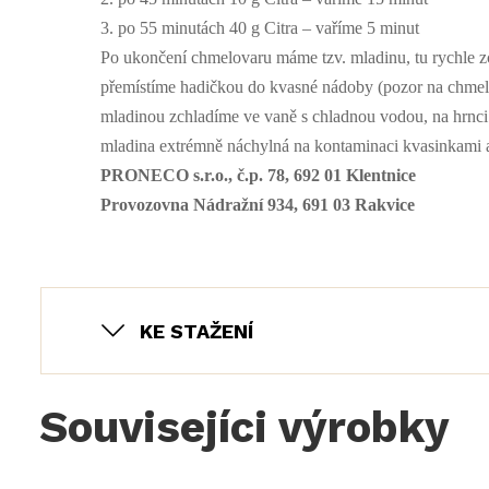
3. po 55 minutách 40 g Citra – vaříme 5 minut
Po ukončení chmelovaru máme tzv. mladinu, tu rychle zc
přemístíme hadičkou do kvasné nádoby (pozor na chmel
mladinou zchladíme ve vaně s chladnou vodou, na hrnci p
mladina extrémně náchylná na kontaminaci kvasinkami a
PRONECO s.r.o., č.p. 78, 692 01 Klentnice
Provozovna Nádražní 934, 691 03 Rakvice
KE STAŽENÍ
Souvisejíci výrobky