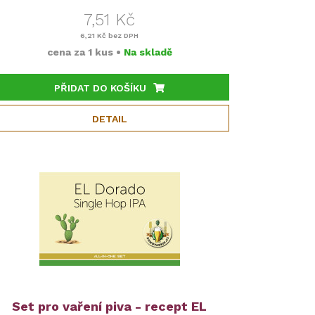
7,51 Kč
6,21 Kč
bez DPH
cena za
1 kus
•
Na skladě
PŘIDAT DO KOŠÍKU
DETAIL
Set pro vaření piva - recept EL