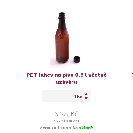
PET láhev na pivo 0,5 l včetně
uzávěru
ks
5,28 Kč
4,36 Kč
bez DPH
cena za
1 kus
•
Na skladě