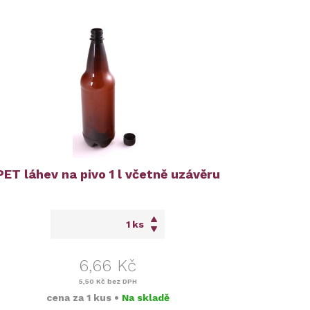
PET láhev na pivo 1 l včetně uzávěru
ks
6,66 Kč
5,50 Kč
bez DPH
cena za
1 kus
•
Na skladě