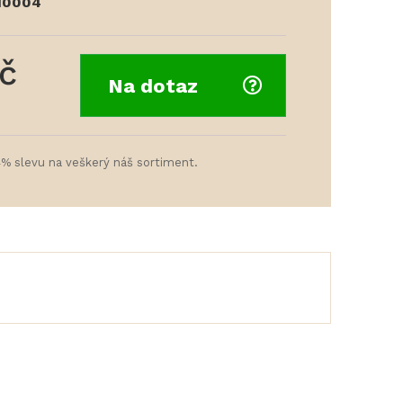
10004
č
Na dotaz
4% slevu na veškerý náš sortiment.