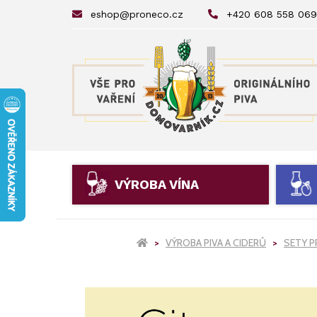
eshop@proneco.cz
+420 608 558 069
VÝROBA VÍNA
VÝROBA PIVA A CIDERŮ
SETY 