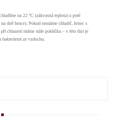
hladíme na 22 °C (zákvasná teplota) a poté
 na dně hrnce). Pokud nemáme chladič, hrnec s
ři chlazení máme stále pokličku – v této fázi je
 bakteriemi ze vzduchu.