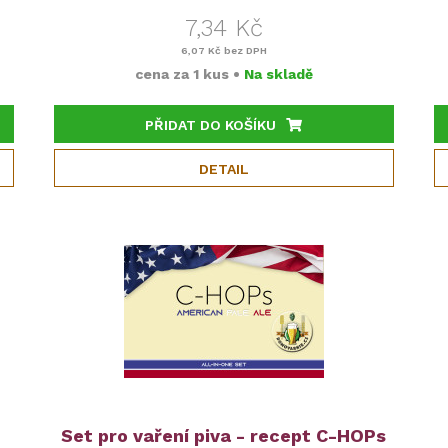
7,34 Kč
6,07 Kč
bez DPH
cena za
1 kus
•
Na skladě
PŘIDAT DO KOŠÍKU
DETAIL
Set pro vaření piva - recept C-HOPs