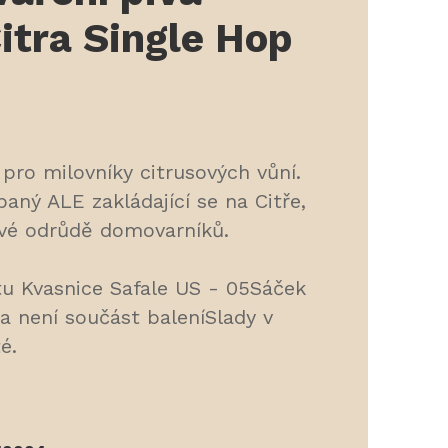
itra Single Hop
 pro milovníky citrusových vůní.
aný ALE zakládající se na Citře,
vé odrůdě domovarníků.
u Kvasnice Safale US - 05Sáček
 není součást baleníSlady v
é.