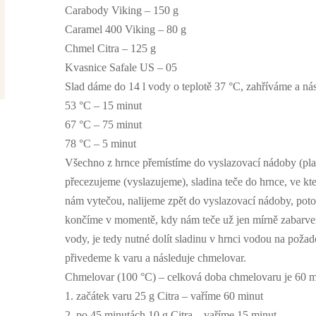
Carabody Viking – 150 g
Caramel 400 Viking – 80 g
Chmel Citra – 125 g
Kvasnice Safale US – 05
Slad dáme do 14 l vody o teplotě 37 °C, zahříváme a nás
53 °C – 15 minut
67 °C – 75 minut
78 °C – 5 minut
Všechno z hrnce přemístíme do vyslazovací nádoby (pl
přecezujeme (vyslazujeme), sladina teče do hrnce, ve kter
nám vytečou, nalijeme zpět do vyslazovací nádoby, pot
končíme v momentě, kdy nám teče už jen mírně zabarvená,
vody, je tedy nutné dolít sladinu v hrnci vodou na poža
přivedeme k varu a následuje chmelovar.
Chmelovar (100 °C) – celková doba chmelovaru je 60 mi
1. začátek varu 25 g Citra – vaříme 60 minut
2. po 45 minutách 10 g Citra – vaříme 15 minut