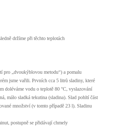
ledně držíme při těchto teplotách
atí pro „dvoukýblovou metodu“) a pomalu
ém jsme vařili. Prvních cca 5 litrů sladiny, které
om doléváme vodu o teplotě 80 °C, vyslazování
 málo sladká tekutina (sladina). Slad pohltí část
dované množství (v tomto případě 23 l). Sladinu
nut, postupně se přidávají chmely