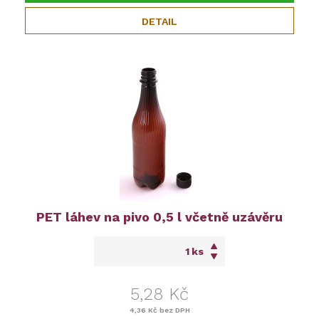
DETAIL
PET láhev na pivo 0,5 l včetně uzávěru
ks
5,28 Kč
4,36 Kč
bez DPH