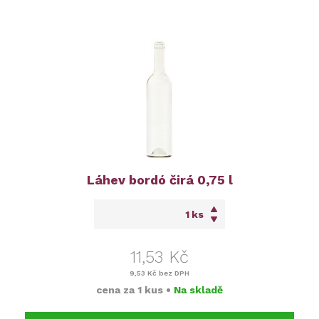
Láhev bordó čirá 0,75 l
ks
11,53 Kč
9,53 Kč
bez DPH
cena za
1 kus
•
Na skladě