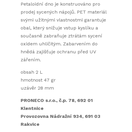
Petaloidní dno je konstruováno pro
prodej sycených nápojů. PET materiál
svými užitnými vlastnostmi garantuje
obal, který snižuje vstup kyslíku a
současně zabraňuje ztrátám sycení
oxidem uhličitým. Zabarvením do
hnědá zajišťuje ochranu před UV
zářením.
obsah 2 L
hmotnost 47 gr
uzávěr 28 mm
PRONECO s.r.o., č.p. 78, 692 01
Klentnice
Provozovna Nádražní 934, 691 03
Rakvice