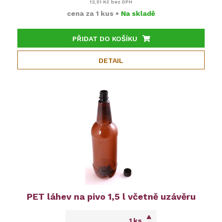
12,51 Kč
bez DPH
cena za
1 kus
•
Na skladě
PŘIDAT DO KOŠÍKU
DETAIL
PET láhev na pivo 1,5 l včetně uzávěru
ks