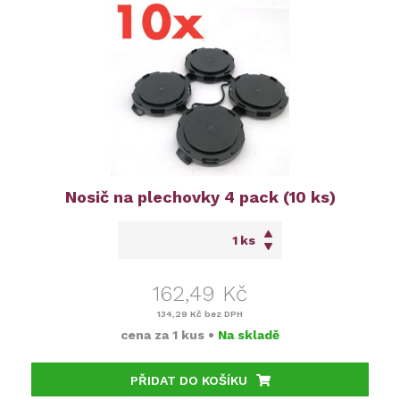
Nosič na plechovky 4 pack (10 ks)
ks
162,49 Kč
134,29 Kč
bez DPH
cena za
1 kus
•
Na skladě
PŘIDAT DO KOŠÍKU