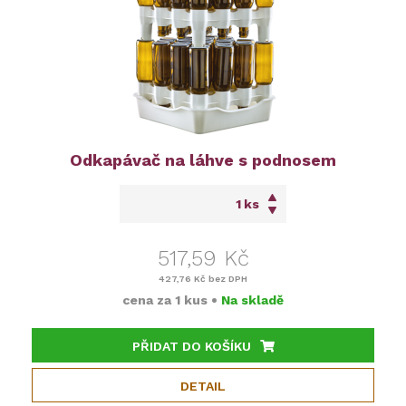
Odkapávač na láhve s podnosem
ks
517,59 Kč
427,76 Kč
bez DPH
cena za
1 kus
•
Na skladě
PŘIDAT DO KOŠÍKU
DETAIL