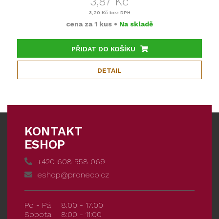
3,87 Kč
3,20 Kč
bez DPH
cena za
1 kus
•
Na skladě
PŘIDAT DO KOŠÍKU
DETAIL
KONTAKT
ESHOP
+420 608 558 069
eshop@proneco.cz
Po - Pá
8:00 - 17:00
Sobota
8:00 - 11:00