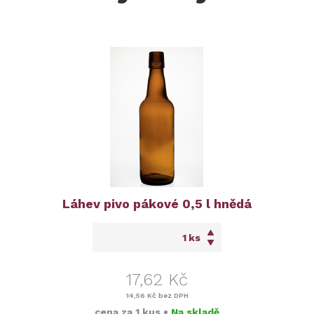
Láhev pivo pákové 0,5 l hnědá
ks
17,62 Kč
14,56 Kč
bez DPH
cena za
1 kus
•
Na skladě