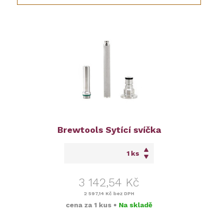
Brewtools Sytící svíčka
ks
3 142,54 Kč
2 597,14 Kč
bez DPH
cena za
1 kus
•
Na skladě