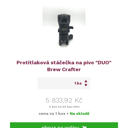
Protitlaková stáčečka na pivo "DUO"
Brew Crafter
ks
5 833,92 Kč
4 821,42 Kč
bez DPH
cena za
1 kus
•
Na skladě
PŘIDAT DO KOŠÍKU