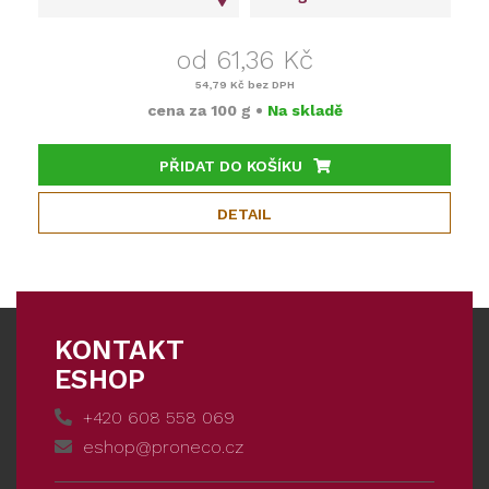
od 61,36 Kč
54,79 Kč
bez DPH
cena za
100 g
•
Na skladě
PŘIDAT DO KOŠÍKU
DETAIL
KONTAKT
ESHOP
+420 608 558 069
eshop@proneco.cz