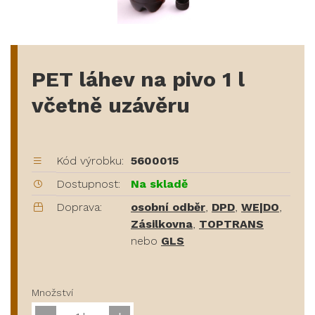
PET láhev na pivo 1 l
včetně uzávěru
Kód výrobku:
5600015
Dostupnost:
Na skladě
Doprava:
osobní odběr
,
DPD
,
WE|DO
,
Zásilkovna
,
TOPTRANS
nebo
GLS
Množství