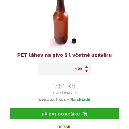
PET láhev na pivo 2 l včetně uzávěru
ks
7,51 Kč
6,21 Kč
bez DPH
cena za
1 kus
•
Na skladě
PŘIDAT DO KOŠÍKU
DETAIL