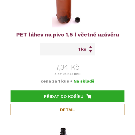
PET láhev na pivo 1,5 l včetně uzávěru
ks
7,34 Kč
6,07 Kč
bez DPH
cena za
1 kus
•
Na skladě
PŘIDAT DO KOŠÍKU
DETAIL