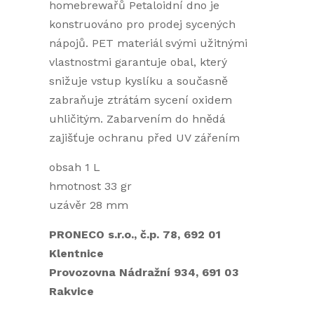
homebrewařů Petaloidní dno je
konstruováno pro prodej sycených
nápojů. PET materiál svými užitnými
vlastnostmi garantuje obal, který
snižuje vstup kyslíku a současně
zabraňuje ztrátám sycení oxidem
uhličitým. Zabarvením do hnědá
zajišťuje ochranu před UV zářením
obsah 1 L
hmotnost 33 gr
uzávěr 28 mm
PRONECO s.r.o., č.p. 78, 692 01
Klentnice
Provozovna Nádražní 934, 691 03
Rakvice