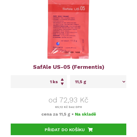
SafAle US-05 (Fermentis)
ks
od 72,93 Kč
65,12 Kč
bez DPH
cena za
11,5 g
•
Na skladě
PŘIDAT DO KOŠÍKU