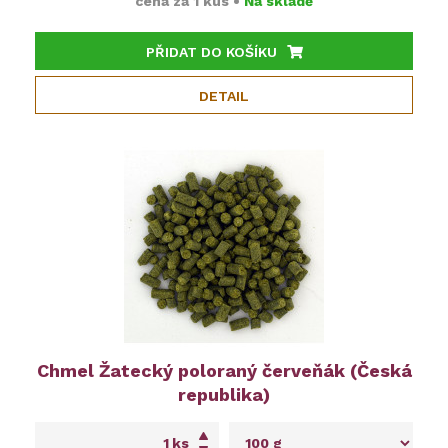
cena za
1 kus
•
Na skladě
PŘIDAT DO KOŠÍKU
DETAIL
Chmel Žatecký poloraný červeňák (Česká
republika)
ks