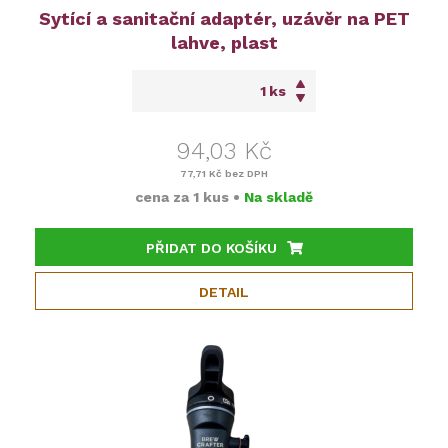
Sytící a sanitační adaptér, uzávěr na PET
lahve, plast
ks
94,03 Kč
77,71 Kč
bez DPH
cena za
1 kus
•
Na skladě
PŘIDAT DO KOŠÍKU
DETAIL