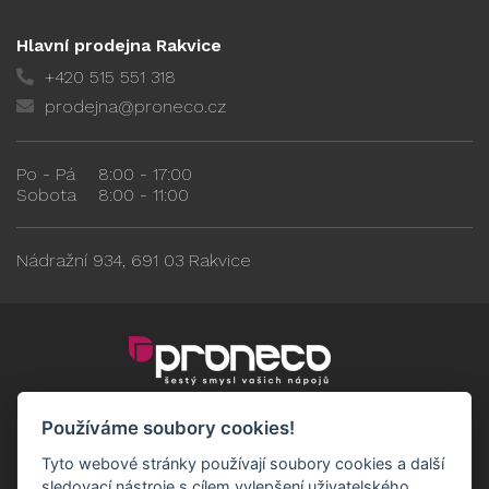
Hlavní prodejna Rakvice
+420 515 551 318
prodejna@proneco.cz
Po - Pá
8:00 - 17:00
Sobota
8:00 - 11:00
Nádražní 934, 691 03 Rakvice
Používáme soubory cookies!
Tyto webové stránky používají soubory cookies a další
sledovací nástroje s cílem vylepšení uživatelského