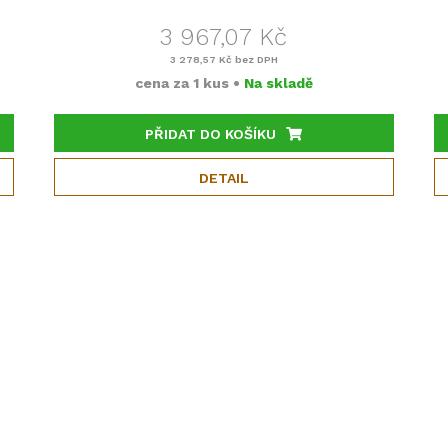
3 967,07 Kč
3 278,57 Kč
bez DPH
cena za
1 kus
•
Na skladě
PŘIDAT DO KOŠÍKU
DETAIL