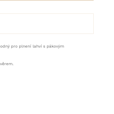
hodný pro plnení lahví s pákovým
ávěrem.