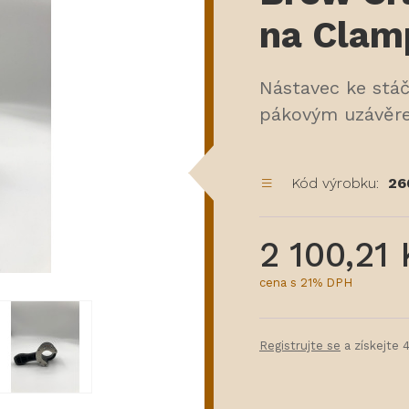
na Clam
Nástavec ke stáč
pákovým uzávěr
Kód výrobku:
26
2 100,21
cena s 21% DPH
Registrujte se
a získejte 