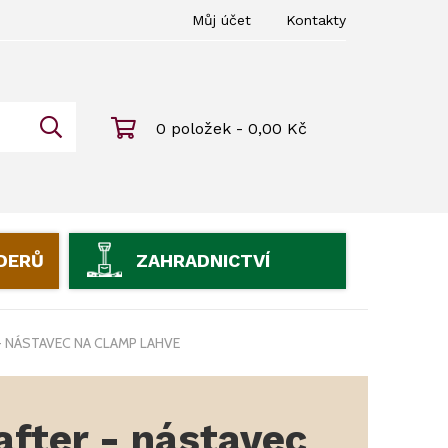
Můj účet
Kontakty
0 položek - 0,00 Kč
IDERŮ
ZAHRADNICTVÍ
- NÁSTAVEC NA CLAMP LAHVE
fter - nástavec