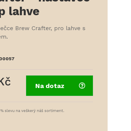
p lahve
ečce Brew Crafter, pro lahve s
em.
00057
 Kč
Na dotaz
4% slevu na veškerý náš sortiment.