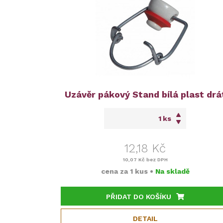
Uzávěr pákový Stand bílá plast drá
ks
12,18 Kč
10,07 Kč
bez DPH
cena za
1 kus
•
Na skladě
PŘIDAT DO KOŠÍKU
DETAIL