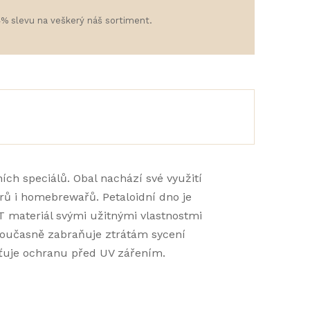
4% slevu na veškerý náš sortiment.
ních speciálů. Obal nachází své využití
arů i homebrewařů. Petaloidní dno je
T materiál svými užitnými vlastnostmi
 současně zabraňuje ztrátám sycení
ťuje ochranu před UV zářením.