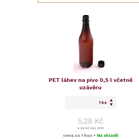
PET láhev na pivo 0,5 l včetně
uzávěru
ks
5,28 Kč
4,36 Kč
bez DPH
cena za
1 kus
•
Na skladě