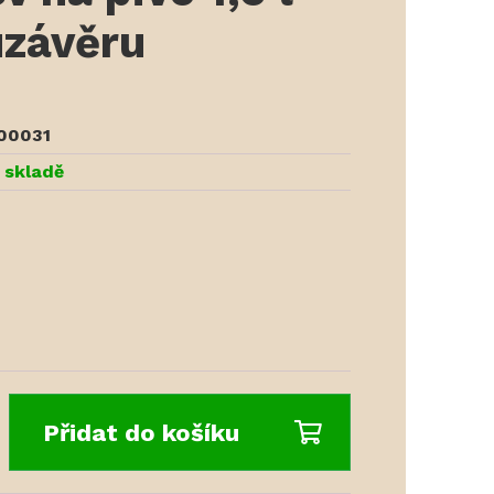
uzávěru
00031
 skladě
Přidat do košíku