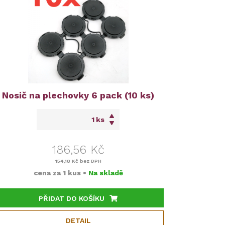
Nosič na plechovky 6 pack (10 ks)
ks
186,56 Kč
154,18 Kč
bez DPH
cena za
1 kus
•
Na skladě
PŘIDAT DO KOŠÍKU
DETAIL