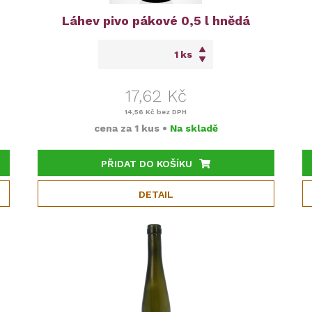
Láhev pivo pákové 0,5 l hnědá
ks
17,62 Kč
14,56 Kč
bez DPH
cena za
1 kus
•
Na skladě
PŘIDAT DO KOŠÍKU
DETAIL