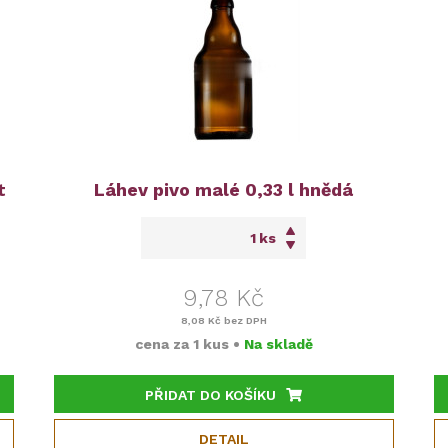
t
Láhev pivo malé 0,33 l hnědá
ks
9,78 Kč
8,08 Kč
bez DPH
cena za
1 kus
•
Na skladě
PŘIDAT DO KOŠÍKU
DETAIL