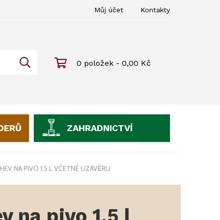
Můj účet
Kontakty
0 položek - 0,00 Kč
IDERŮ
ZAHRADNICTVÍ
ÁHEV NA PIVO 1,5 L VČETNĚ UZÁVĚRU
v na pivo 1,5 l