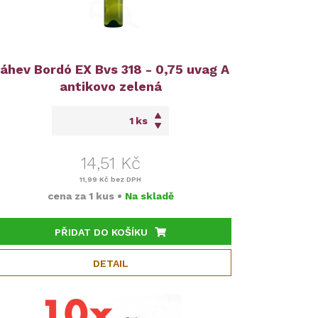
áhev Bordó EX Bvs 318 - 0,75 uvag A
antikovo zelená
ks
14,51 Kč
11,99 Kč
bez DPH
cena za
1 kus
•
Na skladě
PŘIDAT DO KOŠÍKU
DETAIL