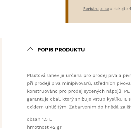
Registrujte se
a získejte 
POPIS PRODUKTU
Plastová láhev je určena pro prodej piva a piv
při prodeji piva minipivovarů, středních pivov
konstruováno pro prodej sycených nápojů. PE
garantuje obal, který snižuje vstup kyslíku a
oxidem uhličitým. Zabarvením do hnědá zajiš
obsah 1,5 L
hmotnost 42 gr