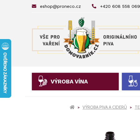
eshop@proneco.cz
+420 608 558 069
VÝROBA VÍNA
VÝROBA PIVA A CIDERŮ
TE