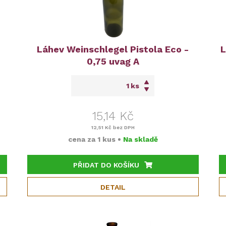
Láhev Weinschlegel Pistola Eco -
L
0,75 uvag A
ks
15,14 Kč
12,51 Kč
bez DPH
cena za
1 kus
•
Na skladě
PŘIDAT DO KOŠÍKU
DETAIL