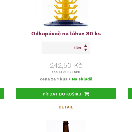
Odkapávač na láhve 80 ks
ks
242,50 Kč
200,41 Kč
bez DPH
cena za
1 kus
•
Na skladě
PŘIDAT DO KOŠÍKU
DETAIL