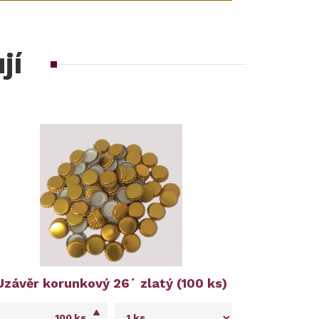
jí
Uzávěr korunkový 26´ zlatý (100 ks)
ks