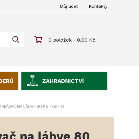
Můj účet
Kontakty
0 položek - 0,00 Kč
IDERŮ
ZAHRADNICTVÍ
APÁVAČ NA LÁHVE 80 KS - GRIFO
ač na láhve 80