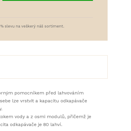
4% slevu na veškerý náš sortiment.
ýborným pomocníkem před lahvováním
 sebe lze vrstvit a kapacitu odkapávače
.
tokem vody a z osmi modulů, přičemž je
cita odkapávače je 80 lahví.