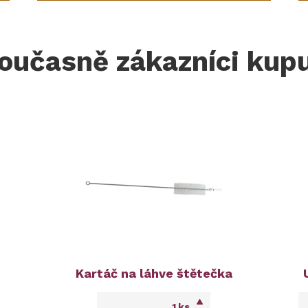
oučasně zákazníci kupu
Kartáč na láhve štětečka
ks