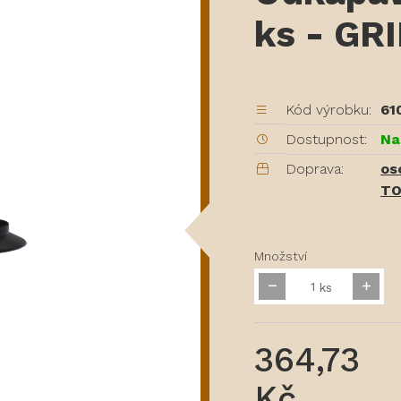
ks - GR
Kód výrobku:
61
Dostupnost:
Na
Doprava:
os
TO
Množství
ks
364,73
Kč