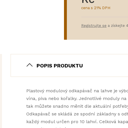
cena s 21% DPH
Registrujte se
a získejte 
POPIS PRODUKTU
Plastový modulový odkapávač na lahve je v
vína, piva nebo kořalky. Jednotlivé moduly na
tak můžete snadno měnit dle aktuální potřeby
Odkapávač se skládá ze spodní základny s od
každý modul určen pro 10 lahví. Celková kapa