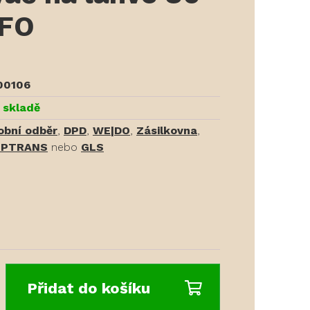
IFO
00106
 skladě
obní odběr
,
DPD
,
WE|DO
,
Zásilkovna
,
PTRANS
nebo
GLS
Přidat do košíku