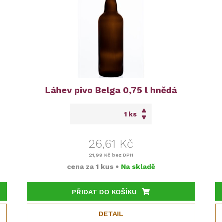
Láhev pivo Belga 0,75 l hnědá
ks
26,61 Kč
21,99 Kč
bez DPH
cena za
1 kus
•
Na skladě
PŘIDAT DO KOŠÍKU
DETAIL