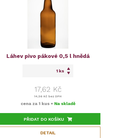
Láhev pivo pákové 0,5 l hnědá
ks
17,62 Kč
14,56 Kč
bez DPH
cena za
1 kus
•
Na skladě
PŘIDAT DO KOŠÍKU
DETAIL