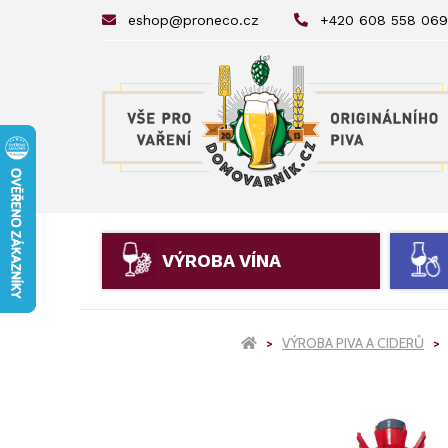
eshop@proneco.cz
+420 608 558 069
VÝROBA VÍNA
VÝROBA PIVA A CIDERŮ