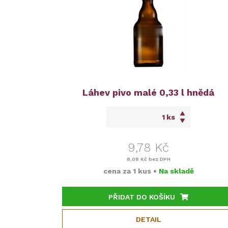
Láhev pivo malé 0,33 l hnědá
ks
9,78 Kč
8,08 Kč
bez DPH
cena za
1 kus
•
Na skladě
PŘIDAT DO KOŠÍKU
DETAIL