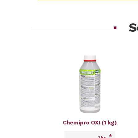
S
Chemipro OXI (1 kg)
ks