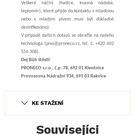
Veškeré náčiní (hadice, kvasná nádoba,
teploměr), které přijde do kontaktu s mladinou
nebo s mladým
pivem musí být důkladně
desinfikováno).
V
případě dalších dotazů se obraťte na našeho
technologa (pivo@proneco.cz, tel. č. +420 602
556 308)
.
Dej Bůh štěstí!
PRONECO s.r.o., č.p. 78, 692 01 Klentnice
Provozovna Nádražní 934, 691 03 Rakvice
KE STAŽENÍ
Souvisejíci