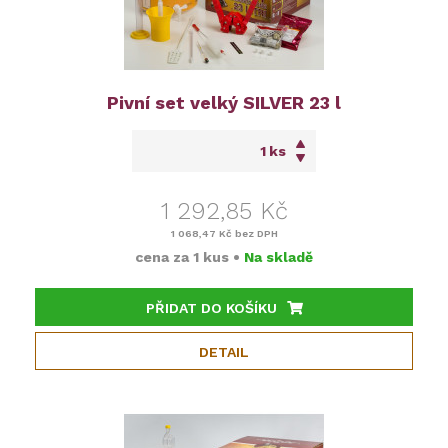
Pivní set velký SILVER 23 l
ks
1 292,85 Kč
1 068,47 Kč
bez DPH
cena za
1 kus
•
Na skladě
PŘIDAT DO KOŠÍKU
DETAIL