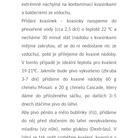
extrémně
náchylná na kontaminaci kvasinkami
a bakteriemi ze vzduchu.
Přidání kvasinek – kvasinky nasypeme do
převařené vody (cca 2,5 dcl) o teplotě 22 °C a
necháme 30 minut stát
(nádobu s kvasinkami
mějme zakrytou, ať se do ní nedostane nic ze
vzduchu), poté je přilejeme do kvasné nádoby.
V tomto případě je ideální teplota pro kvašení
19-21°C.
Jakmile
bude
pivo vykvašeno (zhruba
3-7 dní) přidáme do kvasné nádoby
60 g
chmelu Mosaic a 20 g chmelu Cascade, ktery
dáme do přiloženého sáčku
, po dalších 3
–5
dnech stáčíme pivo do láhví.
Aby pivo pěnilo a mělo bublinky (říz), přidáme
do něj před stočením do lahví nevykvašenou
mladinu (viz níže),
nebo glukózu (Dextrózu). V
lahvi se tak opět rozběhne kvašení, kvasnice v