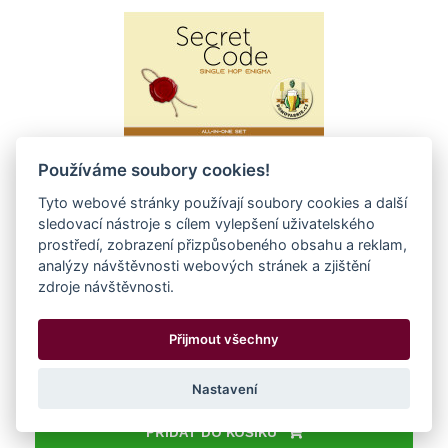
Používáme soubory cookies!
Set pro vaření piva - recept Secret code
Tyto webové stránky používají soubory cookies a další
sledovací nástroje s cílem vylepšení uživatelského
single hop Enigma
prostředí, zobrazení přizpůsobeného obsahu a reklam,
analýzy návštěvnosti webových stránek a zjištění
ks
zdroje návštěvnosti.
608,46 Kč
Přijmout všechny
502,86 Kč
bez DPH
cena za
1 kus
•
Na skladě
Nastavení
PŘIDAT DO KOŠÍKU