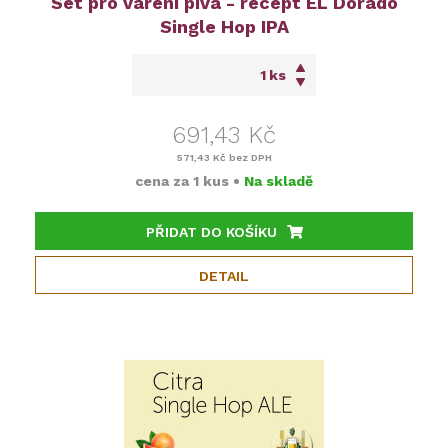
Set pro vaření piva - recept EL Dorado
Single Hop IPA
ks
691,43 Kč
571,43 Kč
bez DPH
cena za
1 kus
•
Na skladě
PŘIDAT DO KOŠÍKU
DETAIL