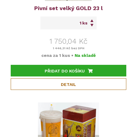
Pivní set velký GOLD 23 l
ks
1 750,04 Kč
1 446,31 Kč
bez DPH
cena za
1 kus
•
Na skladě
PŘIDAT DO KOŠÍKU
DETAIL