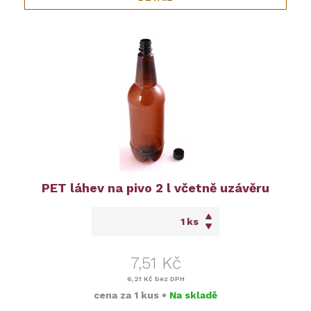
PET láhev na pivo 2 l včetně uzávěru
ks
7,51 Kč
6,21 Kč
bez DPH
cena za
1 kus
•
Na skladě