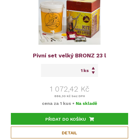
Pivní set velký BRONZ 23 l
ks
1 072,42 Kč
886,30 Kč
bez DPH
cena za
1 kus
•
Na skladě
PŘIDAT DO KOŠÍKU
DETAIL