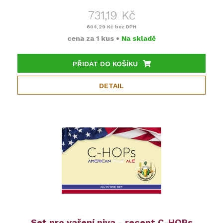
731,19 Kč
604,29 Kč
bez DPH
cena za
1 kus
•
Na skladě
PŘIDAT DO KOŠÍKU
DETAIL
Set pro vaření piva - recept C-HOPs