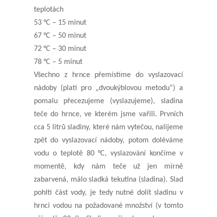
teplotách
5
3
°C
–
15 minut
67 °C
–
50
minut
72
°C
–
30
minut
78
°C
– 5 minut
Všechno z hrnce přemístíme do vyslazovací
nádoby (platí pro „dvoukýblovou metodu“) a
pomalu přecezujeme
(vyslazujeme), sladina
teče do hrnce, ve kterém jsme vařili.
Prvních
cca 5 litrů sladiny, které nám vytečou, nalijeme
zpět do vyslazovací nádoby, potom doléváme
vodu o
teplotě 80 °C, vyslazování končíme v
momentě, kdy nám teče už jen mírně
zabarvená, málo sladká tekutina
(sladina). Slad
pohltí část vody, je tedy nutné dolít sladinu v
hrnci vodou na požadované množství (v tomto