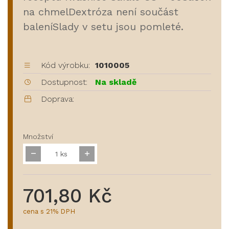
na chmelDextróza není součást
baleníSlady v setu jsou pomleté.
Kód výrobku:
1010005
Dostupnost:
Na skladě
Doprava:
Množství
ks
701,80 Kč
cena s 21% DPH