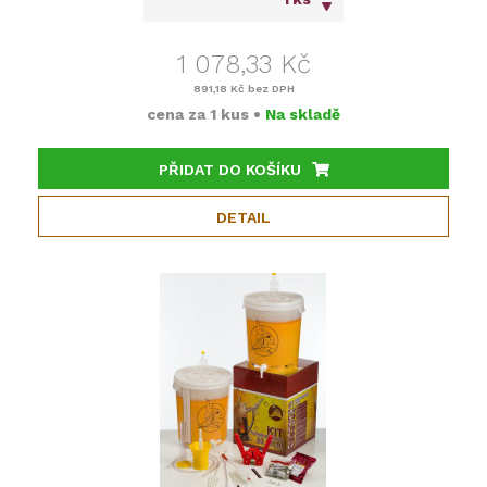
1 078,33 Kč
891,18 Kč
bez DPH
cena za
1 kus
•
Na skladě
PŘIDAT DO KOŠÍKU
DETAIL