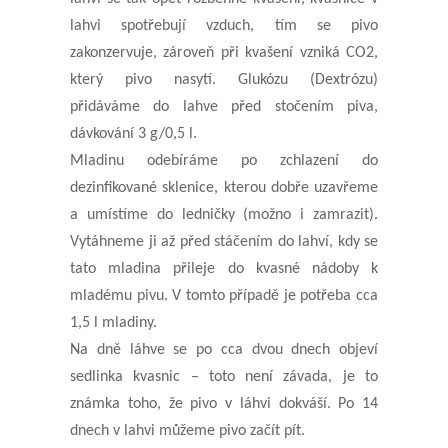
lahvi spotřebují vzduch, tím se pivo
zakonzervuje, zároveň při kvašení vzniká CO2,
který pivo nasytí.
Glukózu (Dextrózu)
přidáváme do lahve před stočením piva,
dávkování 3 g/0,5 l.
Mladinu odebíráme po zchlazení do
dezinfikované sklenice, kterou dobře uzavřeme
a umístíme do ledničky (možno
i zamrazit).
Vytáhneme ji až před stáčením do lahví, kdy se
tato mladina přileje do kvasné nádoby k
mladému pivu.
V tomto případě je potřeba cca
1,5 l mladiny.
Na dně láhve se po cca dvou dnech objeví
sedlinka kvasnic – toto není závada, je to
známka toho, že pivo v láhvi
dokváší. Po 14
dnech v lahvi můžeme pivo začít pít.