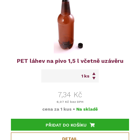
PET láhev na pivo 1,5 l včetně uzávěru
ks
7,34 Kč
6,07 Kč
bez DPH
cena za
1 kus
•
Na skladě
PŘIDAT DO KOŠÍKU
DETAIL