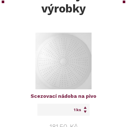
výrobky
Scezovací nádoba na pivo
ks
181,50 Kč