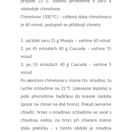
případě
23
l). Sladinu přivedeme k varu a
následuje chmelovar.
Chmelovar (100 °C) – celková doba chmelovaru
je
60
minut, postupně se přidávají chmely
1. začátek varu
25
g
Mosaic
– vaříme
60
minut
2. po
45
minutách
40
g
Cascade
– vaříme
15
minut
3. po
55
minutách
40
g
Cascade
– vaříme
5
minut
Po ukončení chmelovaru máme tzv. mladinu, tu
rychle zchladíme na 22 °C (zákvasná teplota) a
poté přemístíme
hadičkou do kvasné nádoby
(pozor na chmel na dně hrnce). Pokud nemáme
chladič, hrnec s mladinou zchladíme
ve vaně s
chladnou vodou, na hrnci při chlazení máme
stále pokličku – v tomto období je mladina