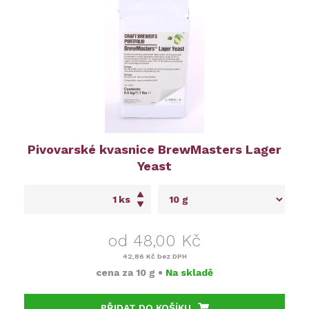
Pivovarské kvasnice BrewMasters Lager
Yeast
ks
od 48,00 Kč
42,86 Kč
bez DPH
cena za
10 g
•
Na skladě
PŘIDAT DO KOŠÍKU