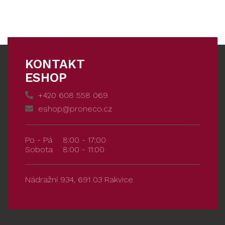
KONTAKT
ESHOP
+420 608 558 069
eshop@proneco.cz
Po - Pá
8:00 - 17:00
Sobota
8:00 - 11:00
Nádražní 934, 691 03 Rakvice