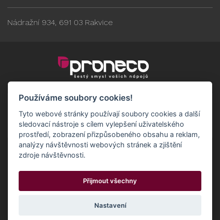
Nádražní 934, 691 03 Rakvice
Používáme soubory cookies!
Tyto webové stránky používají soubory cookies a další
sledovací nástroje s cílem vylepšení uživatelského
prostředí, zobrazení přizpůsobeného obsahu a reklam,
analýzy návštěvnosti webových stránek a zjištění
zdroje návštěvnosti.
Obchodní podmínky
GDPR - Odběratelé
Přijmout všechny
GDPR - Dodavatelé
Možnosti dopravy a platby
© 2024 Proneco
Odstoupit od smlouvy
Cookies
Nastavení