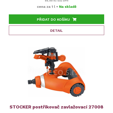
86,99 Kč
bez DPH
cena za
1 l
•
Na skladě
PŘIDAT DO KOŠÍKU
DETAIL
STOCKER postřikovač zavlažovací 27008