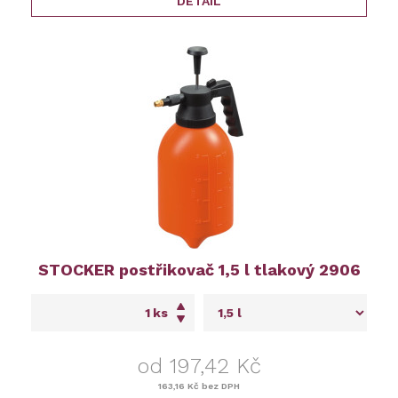
DETAIL
STOCKER postřikovač 1,5 l tlakový 2906
ks
od 197,42 Kč
163,16 Kč
bez DPH