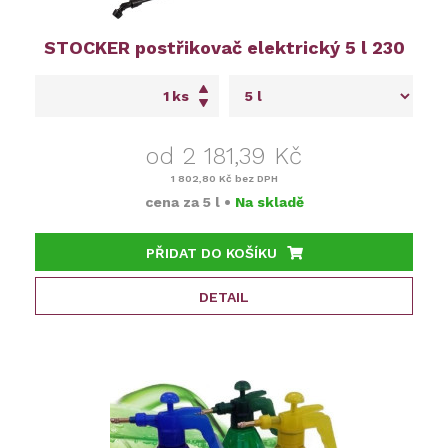
STOCKER postřikovač elektrický 5 l 230
ks
od 2 181,39 Kč
1 802,80 Kč
bez DPH
cena za
5 l
•
Na skladě
PŘIDAT DO KOŠÍKU
DETAIL