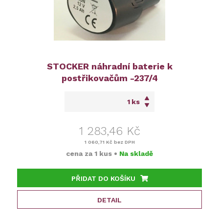
STOCKER náhradní baterie k
postřikovačům -237/4
ks
1 283,46 Kč
1 060,71 Kč
bez DPH
cena za
1 kus
•
Na skladě
PŘIDAT DO KOŠÍKU
DETAIL