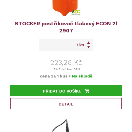
STOCKER postřikovač tlakový ECON 2l
2907
ks
223,26 Kč
184,51 Kč
bez DPH
cena za
1 kus
•
Na skladě
PŘIDAT DO KOŠÍKU
DETAIL