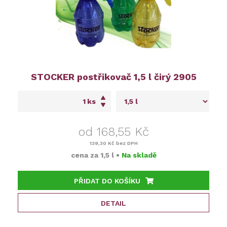
STOCKER postřikovač 1,5 l čirý 2905
ks
od 168,55 Kč
139,30 Kč
bez DPH
cena za
1,5 l
•
Na skladě
PŘIDAT DO KOŠÍKU
DETAIL