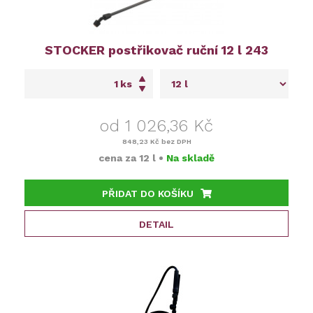
STOCKER postřikovač ruční 12 l 243
ks
od 1 026,36 Kč
848,23 Kč
bez DPH
cena za
12 l
•
Na skladě
PŘIDAT DO KOŠÍKU
DETAIL