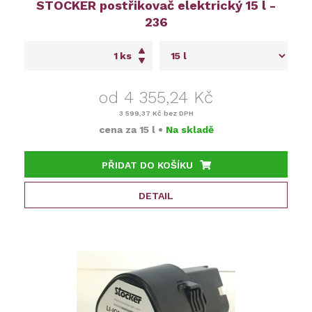
STOCKER postřikovač elektrický 15 l -
236
ks
od 4 355,24 Kč
3 599,37 Kč
bez DPH
cena za
15 l
•
Na skladě
PŘIDAT DO KOŠÍKU
DETAIL