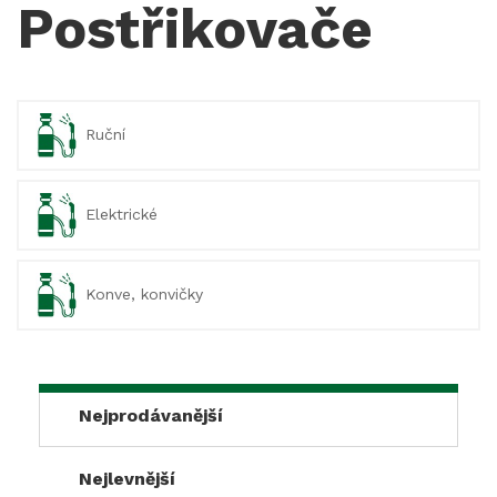
Postřikovače
Ruční
Elektrické
Konve, konvičky
Nejprodávanější
Nejlevnější