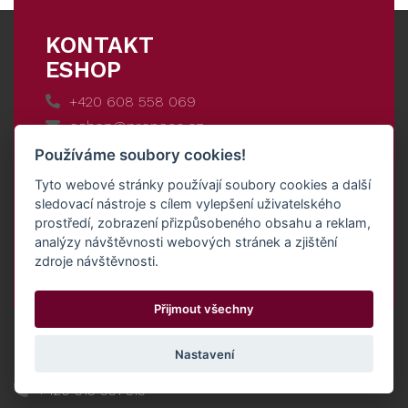
KONTAKT
ESHOP
+420 608 558 069
eshop@proneco.cz
Používáme soubory cookies!
Po - Pá
8:00 - 17:00
Tyto webové stránky používají soubory cookies a další
Sobota
8:00 - 11:00
sledovací nástroje s cílem vylepšení uživatelského
prostředí, zobrazení přizpůsobeného obsahu a reklam,
analýzy návštěvnosti webových stránek a zjištění
Nádražní 934, 691 03 Rakvice
zdroje návštěvnosti.
Přijmout všechny
Nastavení
Prodejna Klentnice
+420 515 551 315