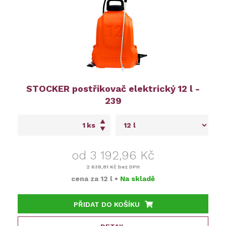
STOCKER postřikovač elektrický 12 l -
239
ks
od 3 192,96 Kč
2 638,81 Kč
bez DPH
cena za
12 l
•
Na skladě
PŘIDAT DO KOŠÍKU