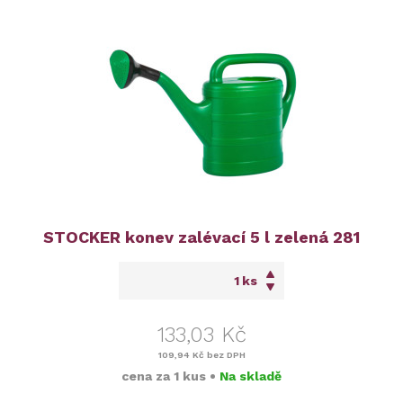
STOCKER konev zalévací 5 l zelená 281
ks
133,03 Kč
109,94 Kč
bez DPH
cena za
1 kus
•
Na skladě