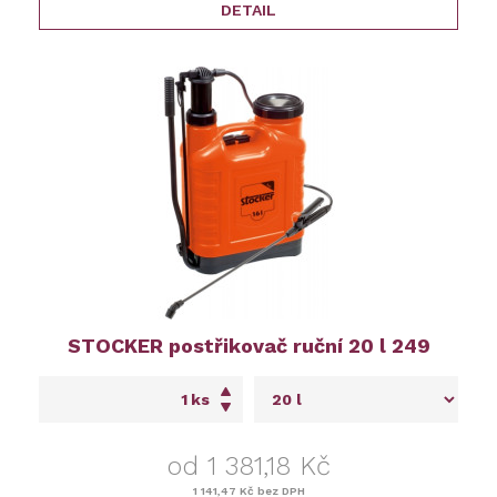
DETAIL
STOCKER postřikovač ruční 20 l 249
ks
od 1 381,18 Kč
1 141,47 Kč
bez DPH