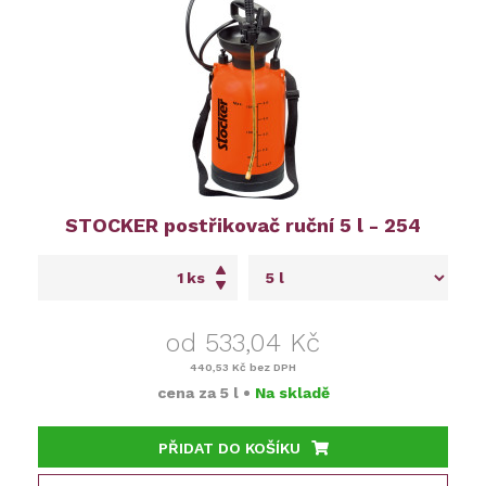
STOCKER postřikovač ruční 5 l - 254
ks
od 533,04 Kč
440,53 Kč
bez DPH
cena za
5 l
•
Na skladě
PŘIDAT DO KOŠÍKU