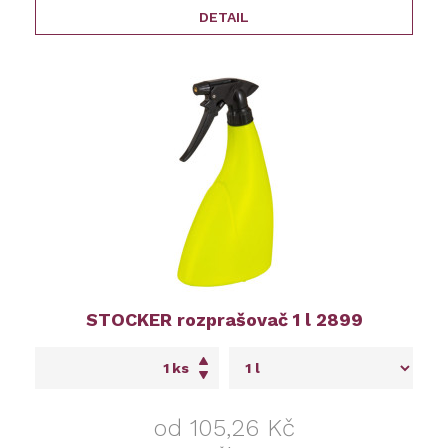
DETAIL
STOCKER rozprašovač 1 l 2899
ks
od 105,26 Kč