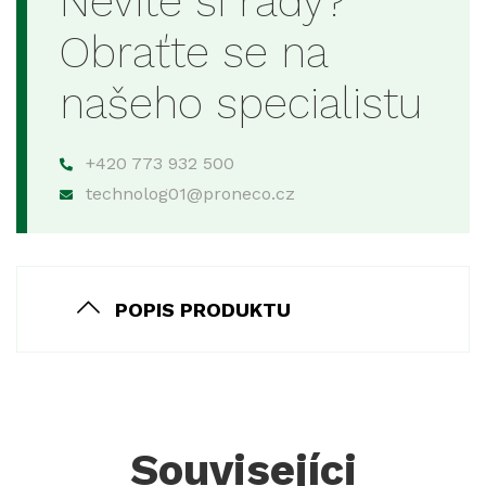
Nevíte si rady?
Obraťte se na
našeho specialistu
+420 773 932 500
technolog01@proneco.cz
POPIS PRODUKTU
Souvisejíci