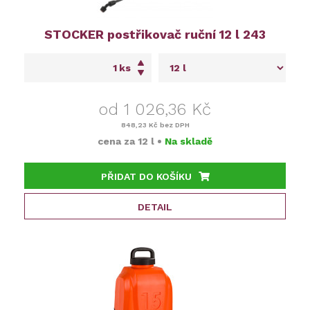
STOCKER postřikovač ruční 12 l 243
ks
od 1 026,36 Kč
848,23 Kč
bez DPH
cena za
12 l
•
Na skladě
PŘIDAT DO KOŠÍKU
DETAIL