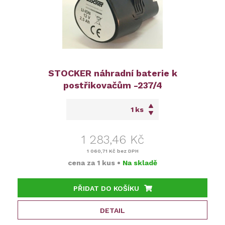
STOCKER náhradní baterie k
postřikovačům -237/4
ks
1 283,46 Kč
1 060,71 Kč
bez DPH
cena za
1 kus
•
Na skladě
PŘIDAT DO KOŠÍKU
DETAIL