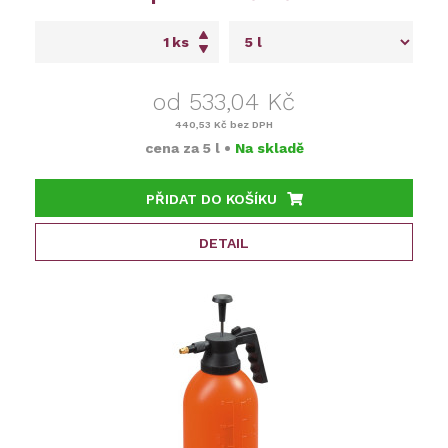
ks
od 533,04 Kč
440,53 Kč
bez DPH
cena za
5 l
•
Na skladě
PŘIDAT DO KOŠÍKU
DETAIL