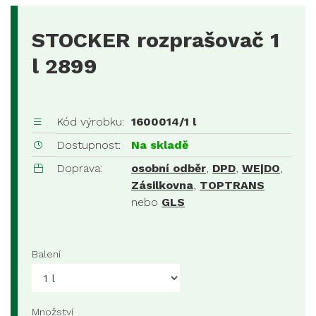
STOCKER rozprašovač 1
l 2899
Kód výrobku:
1600014/1 l
Dostupnost:
Na skladě
Doprava:
osobní odběr
,
DPD
,
WE|DO
,
Zásilkovna
,
TOPTRANS
nebo
GLS
Balení
Množství