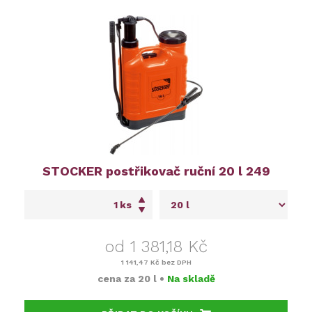
STOCKER postřikovač ruční 20 l 249
ks
od 1 381,18 Kč
1 141,47 Kč
bez DPH
cena za
20 l
•
Na skladě