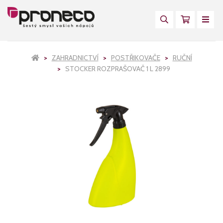
ZAHRADNICTVÍ
POSTŘIKOVAČE
RUČNÍ
STOCKER ROZPRAŠOVAČ 1 L 2899