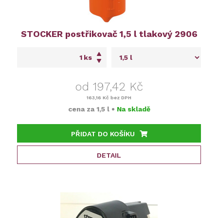
STOCKER postřikovač 1,5 l tlakový 2906
ks
od 197,42 Kč
163,16 Kč
bez DPH
cena za
1,5 l
•
Na skladě
PŘIDAT DO KOŠÍKU
DETAIL