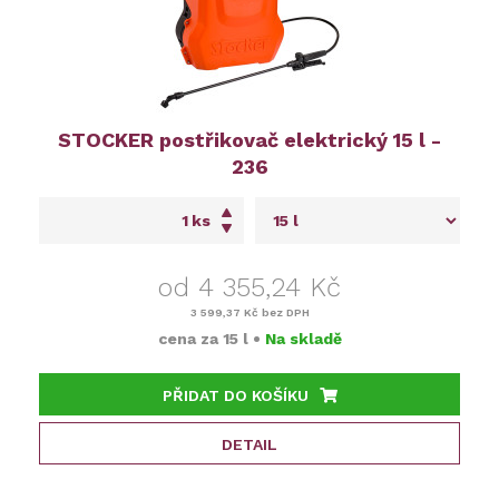
STOCKER postřikovač elektrický 15 l -
236
ks
od 4 355,24 Kč
3 599,37 Kč
bez DPH
cena za
15 l
•
Na skladě
PŘIDAT DO KOŠÍKU
DETAIL