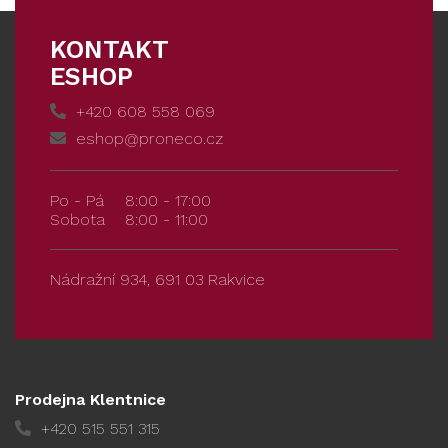
KONTAKT
ESHOP
+420 608 558 069
eshop@proneco.cz
Po - Pá
8:00 - 17:00
Sobota
8:00 - 11:00
Nádražní 934, 691 03 Rakvice
Prodejna Klentnice
+420 515 551 315