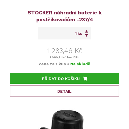
STOCKER náhradní baterie k
postřikovačům -237/4
ks
1 283,46 Kč
1 060,71 Kč
bez DPH
cena za
1 kus
•
Na skladě
PŘIDAT DO KOŠÍKU
DETAIL