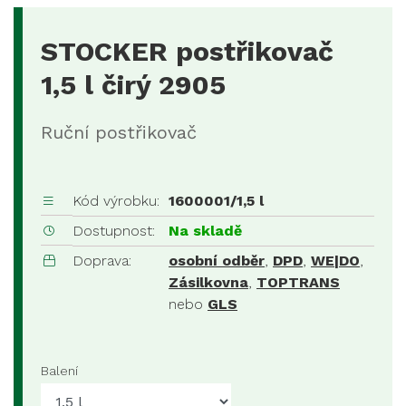
STOCKER postřikovač
1,5 l čirý 2905
Ruční postřikovač
Kód výrobku:
1600001/1,5 l
Dostupnost:
Na skladě
Doprava:
osobní odběr
,
DPD
,
WE|DO
,
Zásilkovna
,
TOPTRANS
nebo
GLS
Balení