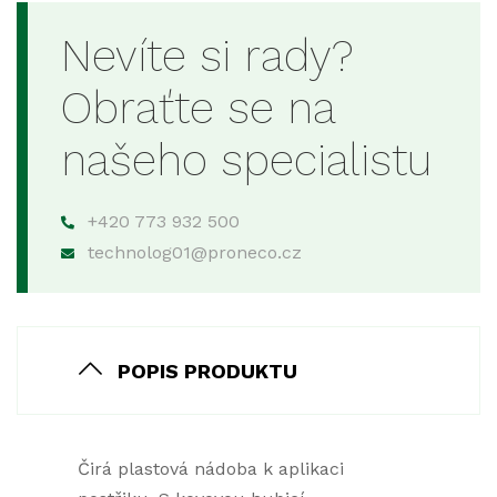
Nevíte si rady?
Obraťte se na
našeho specialistu
+420 773 932 500
technolog01@proneco.cz
POPIS PRODUKTU
Čirá plastová nádoba k aplikaci