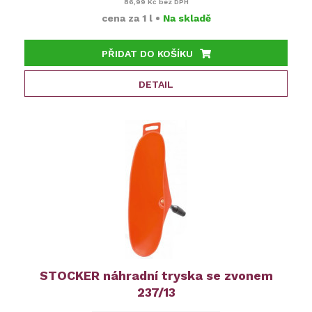
86,99 Kč
bez DPH
cena za
1 l
•
Na skladě
PŘIDAT DO KOŠÍKU
DETAIL
STOCKER náhradní tryska se zvonem
237/13