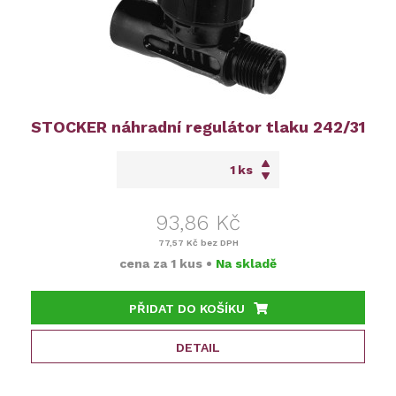
STOCKER náhradní regulátor tlaku 242/31
ks
93,86 Kč
77,57 Kč
bez DPH
cena za
1 kus
•
Na skladě
PŘIDAT DO KOŠÍKU
DETAIL