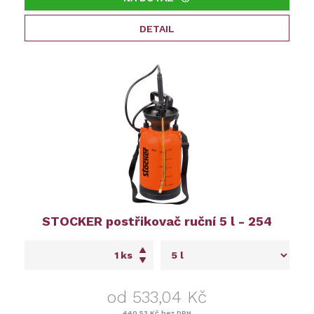
DETAIL
STOCKER postřikovač ruční 5 l - 254
ks
od 533,04 Kč
440,53 Kč
bez DPH