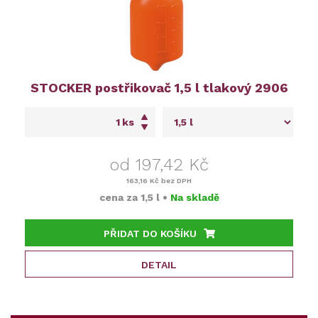
STOCKER postřikovač 1,5 l tlakový 2906
ks
od 197,42 Kč
163,16 Kč
bez DPH
cena za
1,5 l
•
Na skladě
PŘIDAT DO KOŠÍKU
DETAIL