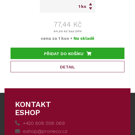
ks
77,44 Kč
64,00 Kč
bez DPH
cena za
1 kus
•
Na skladě
PŘIDAT DO KOŠÍKU
DETAIL
KONTAKT
ESHOP
+420 608 558 069
eshop@proneco.cz