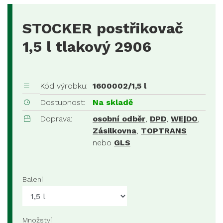
STOCKER postřikovač
1,5 l tlakový 2906
Kód výrobku:
1600002/1,5 l
Dostupnost:
Na skladě
Doprava:
osobní odběr
,
DPD
,
WE|DO
,
Zásilkovna
,
TOPTRANS
nebo
GLS
Balení
Množství