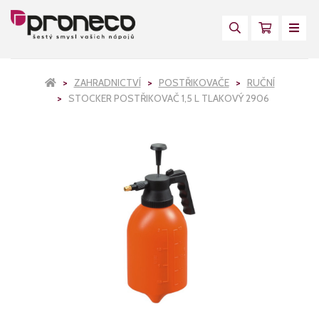
ZAHRADNICTVÍ
POSTŘIKOVAČE
RUČNÍ
STOCKER POSTŘIKOVAČ 1,5 L TLAKOVÝ 2906