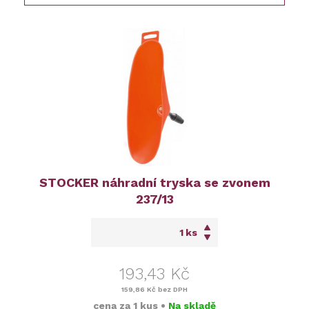
STOCKER náhradní tryska se zvonem
237/13
ks
193,43 Kč
159,86 Kč
bez DPH
cena za
1 kus
•
Na skladě