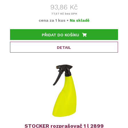
93,86 Kč
77,57 Kč
bez DPH
cena za
1 kus
•
Na skladě
PŘIDAT DO KOŠÍKU
DETAIL
STOCKER rozprašovač 1 l 2899