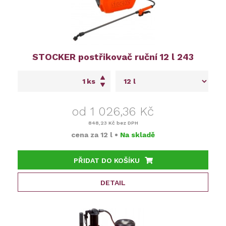
STOCKER postřikovač ruční 12 l 243
ks
od 1 026,36 Kč
848,23 Kč
bez DPH
cena za
12 l
•
Na skladě
PŘIDAT DO KOŠÍKU
DETAIL