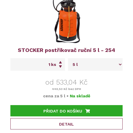
STOCKER postřikovač ruční 5 l - 254
ks
od 533,04 Kč
440,53 Kč
bez DPH
cena za
5 l
•
Na skladě
PŘIDAT DO KOŠÍKU
DETAIL