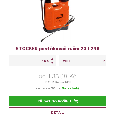
STOCKER postřikovač ruční 20 l 249
ks
od 1 381,18 Kč
1 141,47 Kč
bez DPH
cena za
20 l
•
Na skladě
PŘIDAT DO KOŠÍKU
DETAIL