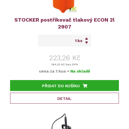
STOCKER postřikovač tlakový ECON 2l
2907
ks
223,26 Kč
184,51 Kč
bez DPH
cena za
1 kus
•
Na skladě
PŘIDAT DO KOŠÍKU
DETAIL