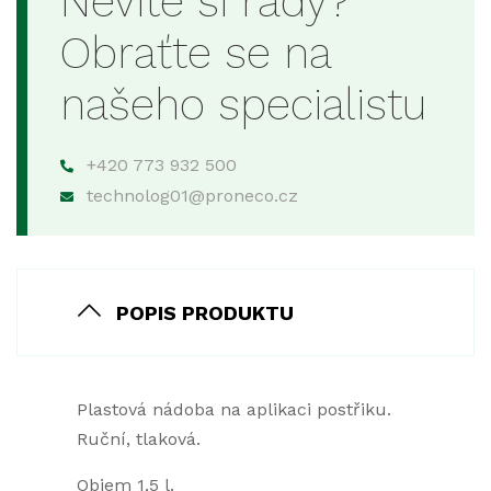
Nevíte si rady?
Obraťte se na
našeho specialistu
+420 773 932 500
technolog01@proneco.cz
POPIS PRODUKTU
Plastová nádoba na aplikaci postřiku.
Ruční, tlaková.
Objem 1,5 l.