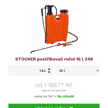
STOCKER postřikovač ruční 16 l 248
ks
od 1 166,77 Kč
964,27 Kč
bez DPH
cena za
16 l
•
Na skladě