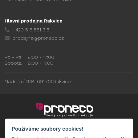
Hlavní prodejna Rakvice
+420 515 551 318
prodejna@proneco.cz
Po - Pá
8:00 - 17:00
Sobota
8:00 - 11:00
Nádražní 934, 691 03 Rakvice
Používáme soubory cookies!