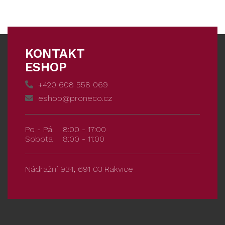
KONTAKT
ESHOP
+420 608 558 069
eshop@proneco.cz
Po - Pá
8:00 - 17:00
Sobota
8:00 - 11:00
Nádražní 934, 691 03 Rakvice