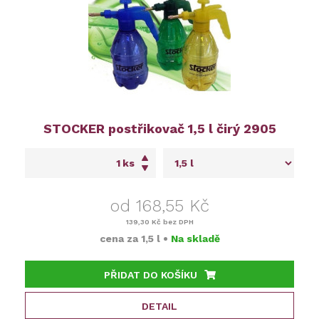
STOCKER postřikovač 1,5 l čirý 2905
ks
od 168,55 Kč
139,30 Kč
bez DPH
cena za
1,5 l
•
Na skladě
PŘIDAT DO KOŠÍKU
DETAIL