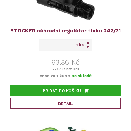
STOCKER náhradní regulátor tlaku 242/31
ks
93,86 Kč
77,57 Kč
bez DPH
cena za
1 kus
•
Na skladě
PŘIDAT DO KOŠÍKU
DETAIL