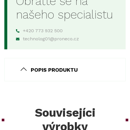
Obraťte se na
našeho specialistu
+420 773 932 500
technolog01@proneco.cz
POPIS PRODUKTU
Souvisejíci
výrobky