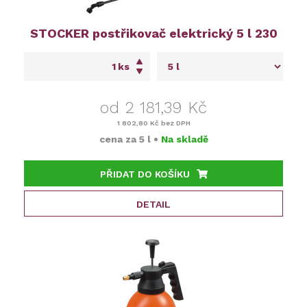
STOCKER postřikovač elektrický 5 l 230
ks
od 2 181,39 Kč
1 802,80 Kč
bez DPH
cena za
5 l
•
Na skladě
PŘIDAT DO KOŠÍKU
DETAIL