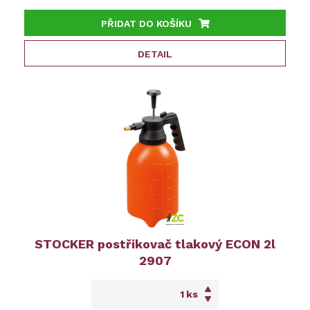
PŘIDAT DO KOŠÍKU
DETAIL
STOCKER postřikovač tlakový ECON 2l
2907
ks