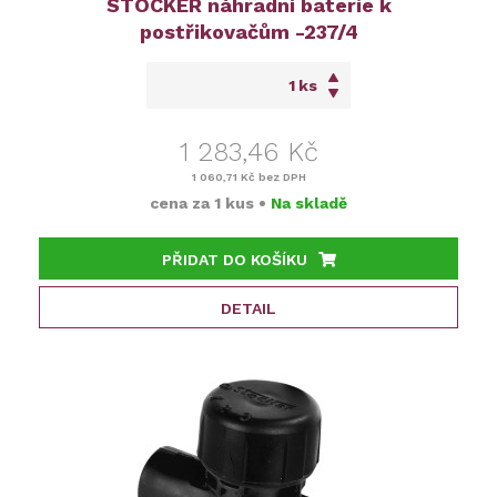
STOCKER náhradní baterie k
postřikovačům -237/4
ks
1 283,46 Kč
1 060,71 Kč
bez DPH
cena za
1 kus
•
Na skladě
PŘIDAT DO KOŠÍKU
DETAIL