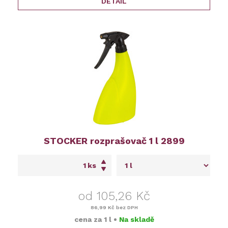
DETAIL
STOCKER rozprašovač 1 l 2899
ks
od 105,26 Kč
86,99 Kč
bez DPH
cena za
1 l
•
Na skladě