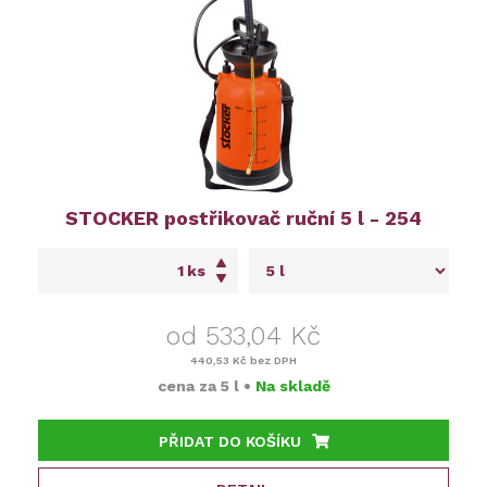
STOCKER postřikovač ruční 5 l - 254
ks
od 533,04 Kč
440,53 Kč
bez DPH
cena za
5 l
•
Na skladě
PŘIDAT DO KOŠÍKU