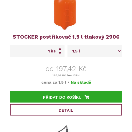
STOCKER postřikovač 1,5 l tlakový 2906
ks
od 197,42 Kč
163,16 Kč
bez DPH
cena za
1,5 l
•
Na skladě
PŘIDAT DO KOŠÍKU
DETAIL