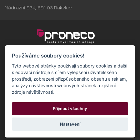
Nádražní 934, 691 03 Rakvice
Používáme soubory cookies!
Tyto webové stránky používají soubory cookies a další
sledovací nástroje s cílem vylepšení uživatelského
prostředí, zobrazení přizpůsobeného obsahu a reklam,
analýzy návštěvnosti webových stránek a zjištění
zdroje návštěvnosti.
Obchodní podmínky
GDPR - Odběratelé
Přijmout všechny
GDPR - Dodavatelé
Možnosti dopravy a platby
© 2024 Proneco
Odstoupit od smlouvy
Cookies
Nastavení