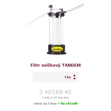
Filtr svíčkový TANDEM
ks
3 407,69 Kč
2 816,27 Kč
bez DPH
cena za
1 kus
•
Na skladě