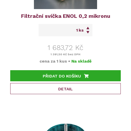
Filtrační svíčka ENOL 0,2 mikronu
ks
1 683,72 Kč
1 391,50 Kč
bez DPH
cena za
1 kus
•
Na skladě
PŘIDAT DO KOŠÍKU
DETAIL