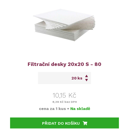
Filtrační desky 20x20 S - 80
ks
10,15 Kč
8,39 Kč
bez DPH
cena za
1 kus
•
Na skladě
PŘIDAT DO KOŠÍKU