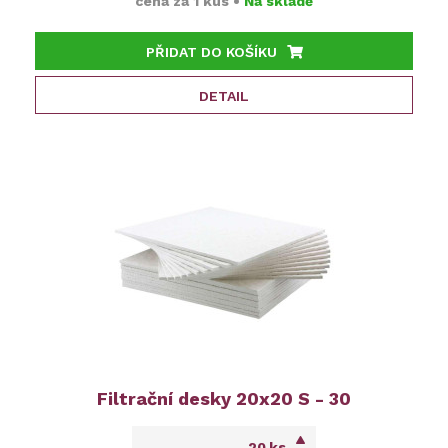
cena za
1 kus
•
Na skladě
PŘIDAT DO KOŠÍKU
DETAIL
Filtrační desky 20x20 S - 30
ks