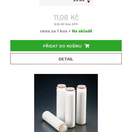
11,08 Kč
9,16 Kč
bez DPH
cena za
1 kus
•
Na skladě
PŘIDAT DO KOŠÍKU
DETAIL