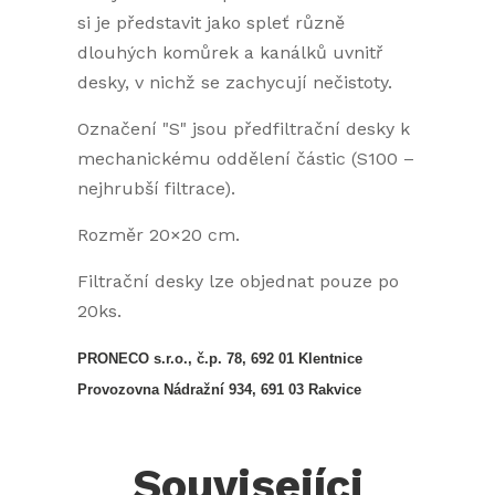
si je představit jako spleť různě
dlouhých komůrek a kanálků uvnitř
desky, v nichž se zachycují nečistoty.
Označení "S" jsou předfiltrační desky k
mechanickému oddělení částic (S100 –
nejhrubší filtrace).
Rozměr 20×20 cm.
Filtrační desky lze objednat pouze po
20ks.
PRONECO s.r.o., č.p. 78, 692 01 Klentnice
Provozovna Nádražní 934, 691 03 Rakvice
Souvisejíci