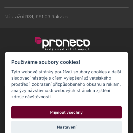
Nádražní 934, 691 03 Rakvice
Používáme soubory cookies!
Tyto webové stránky používají soubory cookies a další
sledovací nástroje s cílem vylepšení uživatelského
prostředí, zobrazení přizpůsobeného obsahu a reklam,
analýzy návštěvnosti webových stránek a zjištění
zdroje návštěvnosti.
Obchodní podmínky
GDPR - Odběratelé
Přijmout všechny
GDPR - Dodavatelé
Možnosti dopravy a platby
© 2024 Proneco
Odstoupit od smlouvy
Cookies
Nastavení