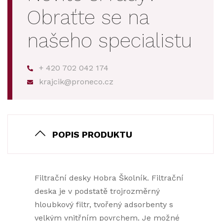
Obraťte se na
našeho specialistu
+ 420 702 042 174
krajcik@proneco.cz
POPIS PRODUKTU
Filtrační desky Hobra Školník. Filtrační
deska je v podstatě trojrozměrný
hloubkový filtr, tvořený adsorbenty s
velkým vnitřním povrchem. Je možné