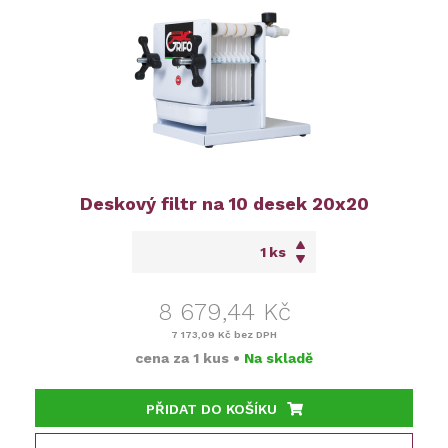
Deskový filtr na 10 desek 20x20
ks
8 679,44 Kč
7 173,09 Kč
bez DPH
cena za
1 kus
•
Na skladě
PŘIDAT DO KOŠÍKU