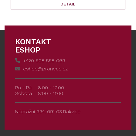
DETAIL
KONTAKT
ESHOP
+420 608 558 069
eshop@proneco.cz
Po - Pá
8:00 - 17:00
Sobota
8:00 - 11:00
Nádražní 934, 691 03 Rakvice