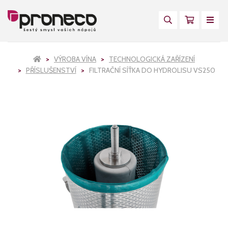
VÝROBA VÍNA
TECHNOLOGICKÁ ZAŘÍZENÍ
PŘÍSLUŠENSTVÍ
FILTRAČNÍ SÍŤKA DO HYDROLISU VS250