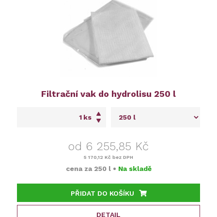
Filtrační vak do hydrolisu 250 l
ks
od 6 255,85 Kč
5 170,12 Kč
bez DPH
cena za
250 l
•
Na skladě
PŘIDAT DO KOŠÍKU
DETAIL