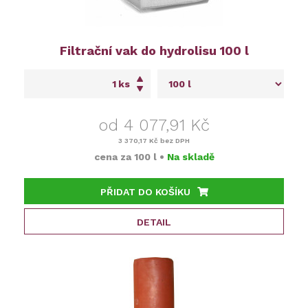
Filtrační vak do hydrolisu 100 l
ks
od 4 077,91 Kč
3 370,17 Kč
bez DPH
cena za
100 l
•
Na skladě
PŘIDAT DO KOŠÍKU
DETAIL