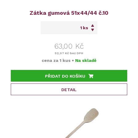
Zátka gumová 51x44/44 č.10
ks
63,00 Kč
52,07 Kč
bez DPH
cena za
1 kus
•
Na skladě
PŘIDAT DO KOŠÍKU
DETAIL