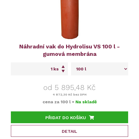
Náhradní vak do Hydrolisu VS 100 l -
gumová membrána
ks
od 5 895,48 Kč
4 872,30 Kč
bez DPH
cena za
100 l
•
Na skladě
PŘIDAT DO KOŠÍKU
DETAIL