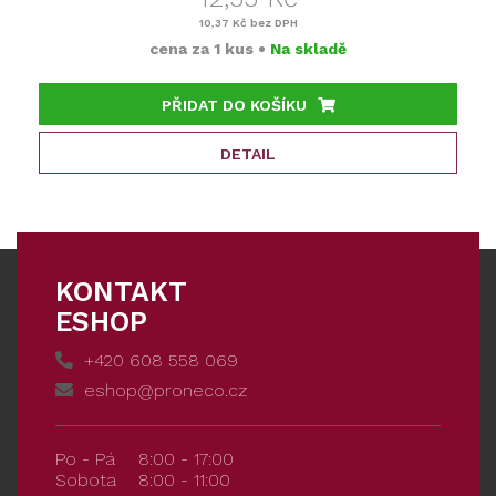
10,37 Kč
bez DPH
cena za
1 kus
•
Na skladě
PŘIDAT DO KOŠÍKU
DETAIL
KONTAKT
ESHOP
+420 608 558 069
eshop@proneco.cz
Po - Pá
8:00 - 17:00
Sobota
8:00 - 11:00