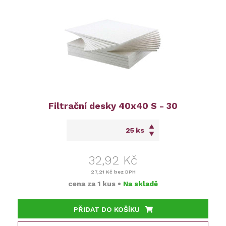
Filtrační desky 40x40 S - 30
ks
32,92 Kč
27,21 Kč
bez DPH
cena za
1 kus
•
Na skladě
PŘIDAT DO KOŠÍKU