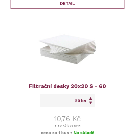
DETAIL
Filtrační desky 20x20 S - 60
ks
10,76 Kč
8,89 Kč
bez DPH
cena za
1 kus
•
Na skladě