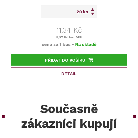
ks
11,34 Kč
9,37 Kč
bez DPH
cena za
1 kus
•
Na skladě
PŘIDAT DO KOŠÍKU
DETAIL
Současně
zákazníci kupují