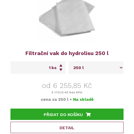
Filtrační vak do hydrolisu 250 l
ks
od 6 255,85 Kč
5 170,12 Kč
bez DPH
cena za
250 l
•
Na skladě
PŘIDAT DO KOŠÍKU
DETAIL