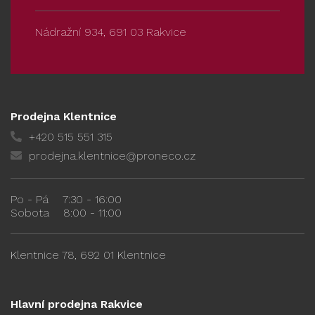
Nádražní 934, 691 03 Rakvice
Prodejna Klentnice
+420 515 551 315
prodejna.klentnice@proneco.cz
Po - Pá
7:30 - 16:00
Sobota
8:00 - 11:00
Klentnice 78, 692 01 Klentnice
Hlavní prodejna Rakvice