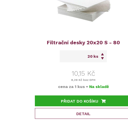
Filtrační desky 20x20 S - 80
ks
10,15 Kč
8,39 Kč
bez DPH
cena za
1 kus
•
Na skladě
PŘIDAT DO KOŠÍKU
DETAIL