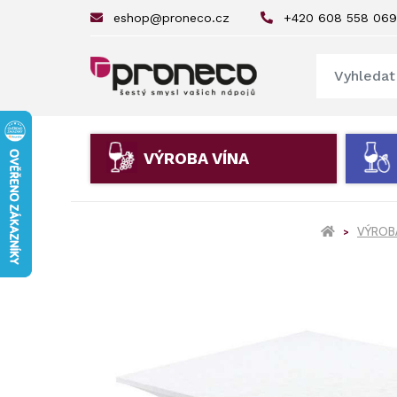
eshop@proneco.cz
+420 608 558 069
VÝROBA VÍNA
VÝROB