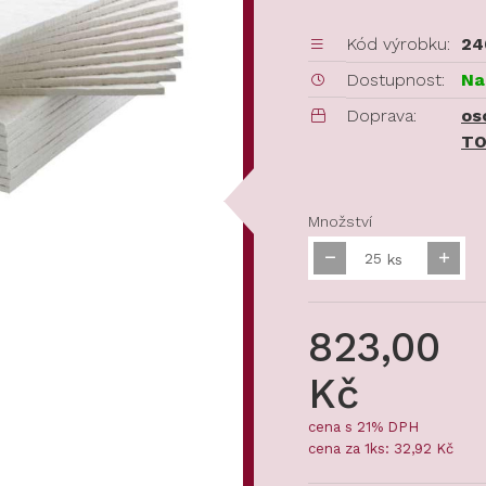
Kód výrobku:
24
Dostupnost:
Na
Doprava:
os
TO
Množství
ks
823,00
Kč
cena s 21% DPH
cena za 1ks: 32,92 Kč