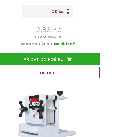
ks
10,88 Kč
8,99 Kč
bez DPH
cena za
1 kus
•
Na skladě
PŘIDAT DO KOŠÍKU
DETAIL