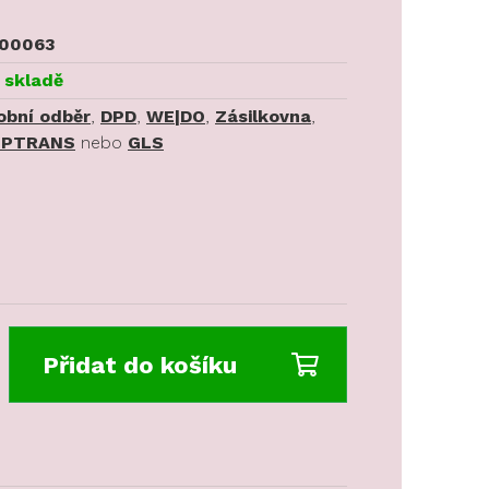
00063
 skladě
obní odběr
,
DPD
,
WE|DO
,
Zásilkovna
,
PTRANS
nebo
GLS
Přidat do košíku