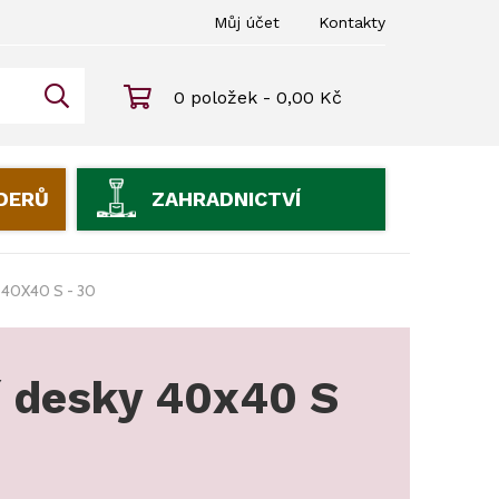
Můj účet
Kontakty
0 položek - 0,00 Kč
IDERŮ
ZAHRADNICTVÍ
 40X40 S - 30
í desky 40x40 S