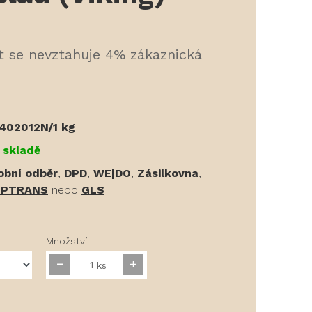
t se nevztahuje 4% zákaznická
402012N/1 kg
 skladě
obní odběr
,
DPD
,
WE|DO
,
Zásilkovna
,
PTRANS
nebo
GLS
Množství
ks