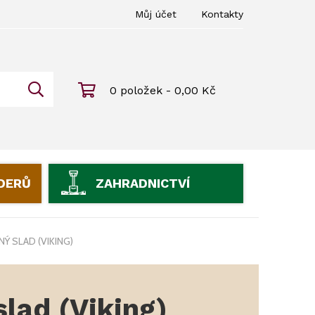
Můj účet
Kontakty
0 položek - 0,00 Kč
IDERŮ
ZAHRADNICTVÍ
Ý SLAD (VIKING)
lad (Viking)