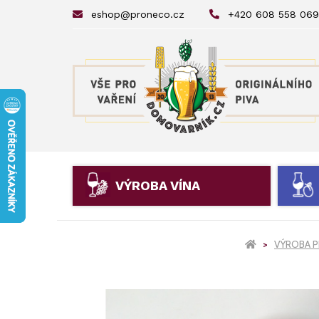
eshop@proneco.cz
+420 608 558 069
VÝROBA VÍNA
VÝROBA P