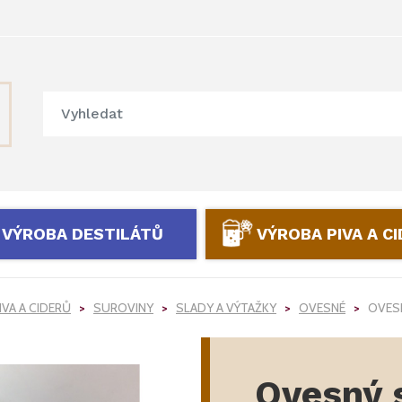
VÝROBA DESTILÁTŮ
VÝROBA PIVA A C
IVA A CIDERŮ
SUROVINY
SLADY A VÝTAŽKY
OVESNÉ
OVESN
Ovesný s