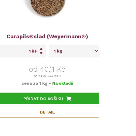
Carapils®slad (Weyermann®)
ks
od 40,11 Kč
35,81 Kč
bez DPH
cena za
1 kg
•
Na skladě
PŘIDAT DO KOŠÍKU
DETAIL