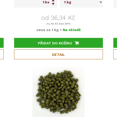
ks
od 36,34 Kč
32,45 Kč
bez DPH
cena za
1 kg
•
Na skladě
PŘIDAT DO KOŠÍKU
DETAIL