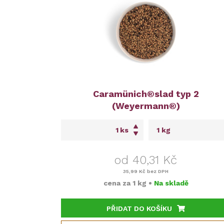
Caramünich®slad typ 2
(Weyermann®)
ks
od 40,31 Kč
35,99 Kč
bez DPH
cena za
1 kg
•
Na skladě
PŘIDAT DO KOŠÍKU