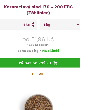
Karamelový slad 170 - 200 EBC
(Záhlinice)
ks
od 51,96 Kč
46,39 Kč
bez DPH
cena za
1 kg
•
Na skladě
PŘIDAT DO KOŠÍKU
DETAIL