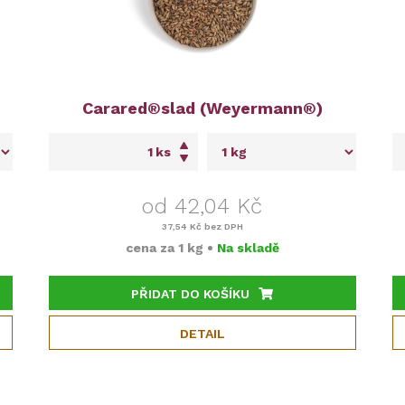
Carared®slad (Weyermann®)
ks
od 42,04 Kč
37,54 Kč
bez DPH
cena za
1 kg
•
Na skladě
PŘIDAT DO KOŠÍKU
DETAIL