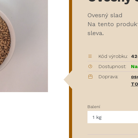
Ovesný slad
Na tento produk
sleva.
Kód výrobku:
42
Dostupnost:
Na
Doprava:
os
TO
Balení