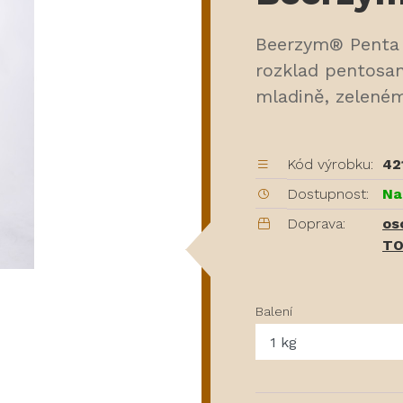
Beerzym® Penta 
rozklad pentosan
mladině, zelené
Kód výrobku:
42
Dostupnost:
Na
Doprava:
os
TO
Balení