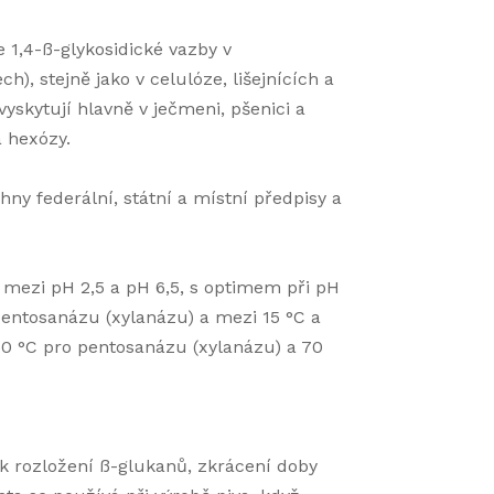
1,4-ß-glykosidické vazby v
), stejně jako v celulóze, lišejnících a
vyskytují hlavně v ječmeni, pšenici a
a hexózy.
ny federální, státní a místní předpisy a
 mezi pH 2,5 a pH 6,5, s optimem při pH
 pentosanázu (xylanázu) a mezi 15 °C a
50 °C pro pentosanázu (xylanázu) a 70
 rozložení ß-glukanů, zkrácení doby