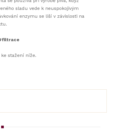
nta se používá při výrobě piva, když
aveného sladu vede k neuspokojivým
kování enzymu se liší v závislosti na
ktu.
filtrace
ke stažení níže.