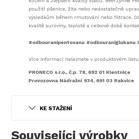
klíčení a zlepšení kvality sladu. Beerzym® Pe
použití pšenice, žita nebo nedostatečně upr
výsledkům během rmutování nebo filtrace. Dáv
kvalitě suroviny, teplotě a celkové době konta
#odbouranipentosanu #odbouraniglukanu #
Více informací naleznete v produktovém listu 
PRONECO s.r.o., č.p. 78, 692 01 Klentnice
Provozovna Nádražní 934, 691 03 Rakvice
KE STAŽENÍ
Souvisejíci výrobky