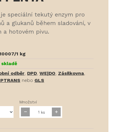
je speciální tekutý enzym pro
ů a glukanů během sladování, v
m a hotovém pivu.
10007/1 kg
 skladě
obní odběr
,
DPD
,
WE|DO
,
Zásilkovna
,
PTRANS
nebo
GLS
Množství
ks