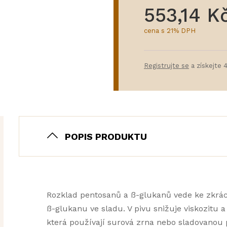
553,14 K
cena s 21% DPH
Registrujte se
a získejte 
POPIS PRODUKTU
Rozklad pentosanů a ß-glukanů vede ke zkráce
ß-glukanu ve sladu. V pivu snižuje viskozitu a 
která používají surová zrna nebo sladovanou pš