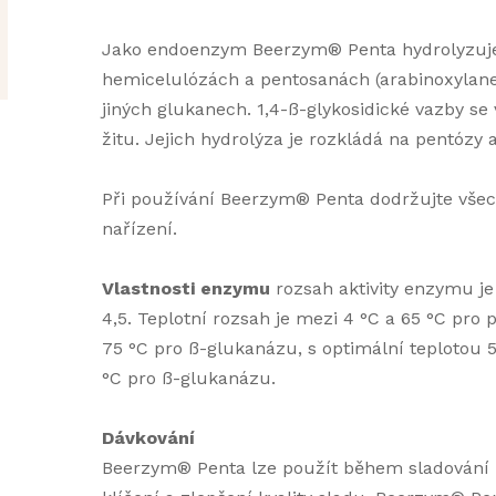
Jako endoenzym Beerzym® Penta hydrolyzuje 
hemicelulózách a pentosanách (arabinoxylanech
jiných glukanech. 1,4-ß-glykosidické vazby se 
žitu. Jejich hydrolýza je rozkládá na pentózy 
Při používání Beerzym® Penta dodržujte všech
nařízení.
Vlastnosti enzymu
rozsah aktivity enzymu je
4,5. Teplotní rozsah je mezi 4 °C a 65 °C pro
75 °C pro ß-glukanázu, s optimální teplotou 
°C pro ß-glukanázu.
Dávkování
Beerzym® Penta lze použít během sladování k