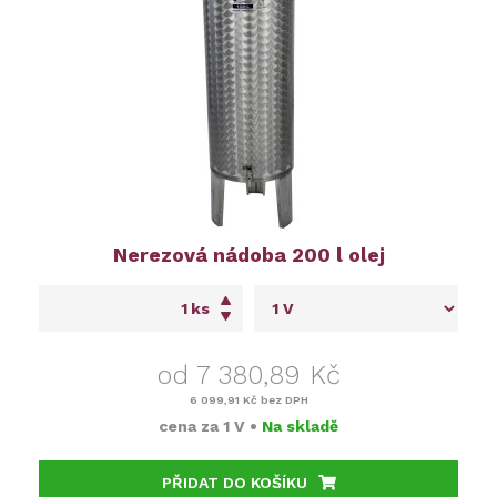
Nerezová nádoba 200 l olej
ks
od 7 380,89 Kč
6 099,91 Kč
bez DPH
cena za
1 V
•
Na skladě
PŘIDAT DO KOŠÍKU