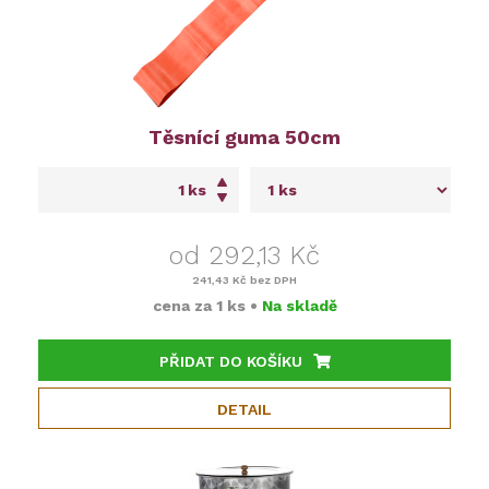
Těsnící guma 50cm
ks
od 292,13 Kč
241,43 Kč
bez DPH
cena za
1 ks
•
Na skladě
PŘIDAT DO KOŠÍKU
DETAIL