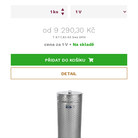
ks
od 9 290,30 Kč
7 677,93 Kč
bez DPH
cena za
1 V
•
Na skladě
PŘIDAT DO KOŠÍKU
DETAIL