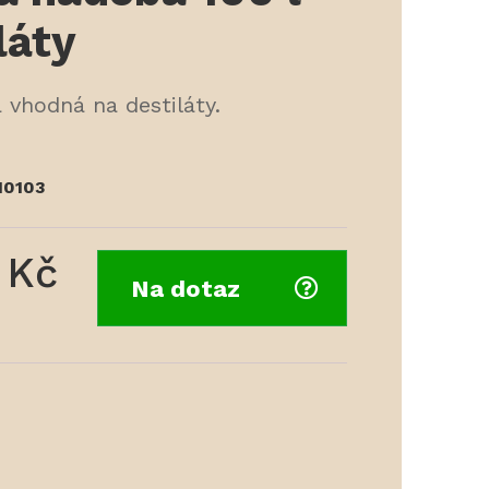
láty
vhodná na destiláty.
10103
 Kč
Na dotaz