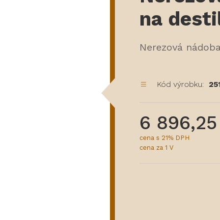
na desti
Nerezová nádoba 
Kód výrobku:
25
6 896,25
cena s 21% DPH
cena za 1 V