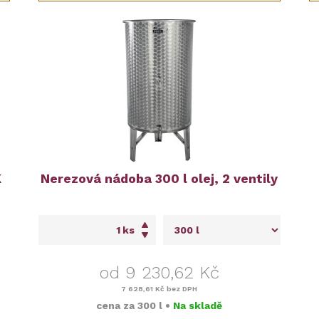
K
Nerezová nádoba 300 l olej, 2 ventily
ks
od 9 230,62 Kč
7 628,61 Kč
bez DPH
cena za
300 l
•
Na skladě