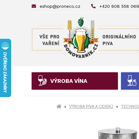
eshop@proneco.cz
+420 608 558 069
VÝROBA VÍNA
VÝROBA PIVA A CIDERŮ
TECHNOL