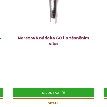
-
Nerezová nádoba 60 l s těsněním
víka
NA DOTAZ
DETAIL