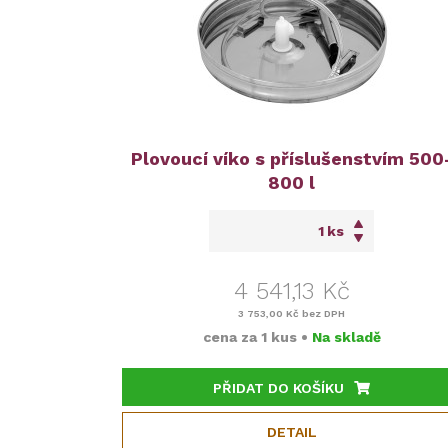
Plovoucí víko s příslušenstvím 500
800 l
ks
4 541,13 Kč
3 753,00 Kč
bez DPH
cena za
1 kus
•
Na skladě
PŘIDAT DO KOŠÍKU
DETAIL