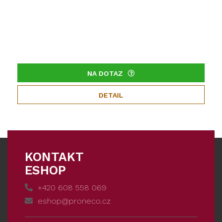
NA DOTAZ
DETAIL
KONTAKT
ESHOP
+420 608 558 069
eshop@proneco.cz