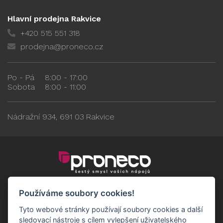
Hlavní prodejna Rakvice
+420 515 551 318
prodejna@proneco.cz
Po - Pá
8:00 - 17:00
Sobota
8:00 - 11:00
Nádražní 934, 691 03 Rakvice
Používáme soubory cookies!
Tyto webové stránky používají soubory cookies a další
sledovací nástroje s cílem vylepšení uživatelského