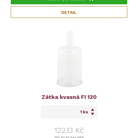
DETAIL
Zátka kvasná FI 120
ks
122,13 Kč
100,93 Kč
bez DPH