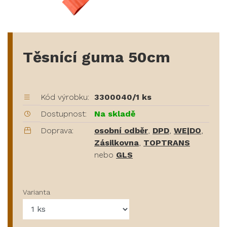
Těsnící guma 50cm
Kód výrobku:
3300040/1 ks
Dostupnost:
Na skladě
Doprava:
osobní odběr
,
DPD
,
WE|DO
,
Zásilkovna
,
TOPTRANS
nebo
GLS
Varianta