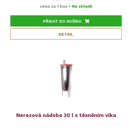
cena za
1 kus
•
Na skladě
PŘIDAT DO KOŠÍKU
DETAIL
Nerezová nádoba 30 l s těsněním víka