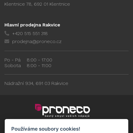
Klentnice 78, 692 01 Klentnice
Hlavní prodejna Rakvice
+420 515 551 318
prodejna@proneco.cz
Po - Pá
8:00 - 17:00
Sobota
8:00 - 11:00
Nádražní 934, 691 03 Rakvice
Používáme soubory cookies!