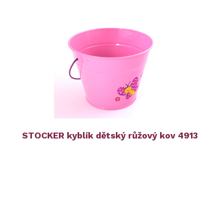
STOCKER kyblík dětský růžový kov 4913