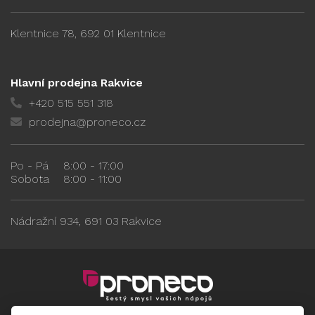
Klentnice 78, 692 01 Klentnice
Hlavní prodejna Rakvice
+420 515 551 318
prodejna@proneco.cz
Po - Pá
8:00 - 17:00
Sobota
8:00 - 11:00
Nádražní 934, 691 03 Rakvice