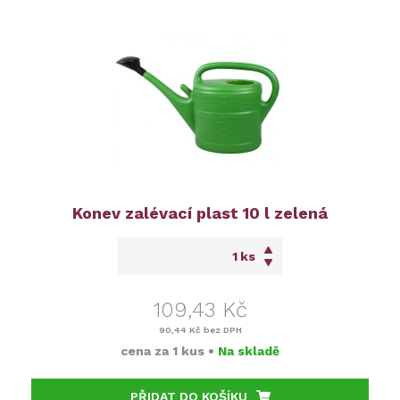
Konev zalévací plast 10 l zelená
ks
109,43 Kč
90,44 Kč
bez DPH
cena za
1 kus
•
Na skladě
PŘIDAT DO KOŠÍKU