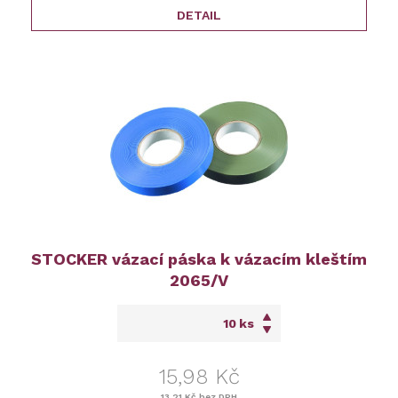
DETAIL
STOCKER vázací páska k vázacím kleštím
2065/V
ks
15,98 Kč
13,21 Kč
bez DPH