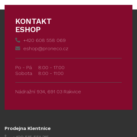
KONTAKT
ESHOP
+420 608 558 069
eshop@proneco.cz
Po - Pá
8:00 - 17:00
Sobota
8:00 - 11:00
Nádražní 934, 691 03 Rakvice
Prodejna Klentnice