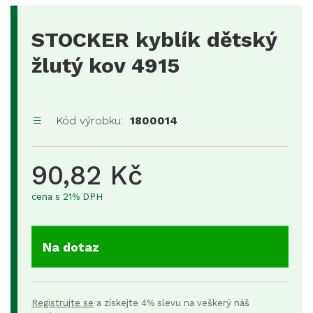
STOCKER kyblík dětský
žlutý kov 4915
Kód výrobku:
1800014
90,82 Kč
cena s 21% DPH
Na dotaz
Registrujte se
a získejte 4% slevu na veškerý náš