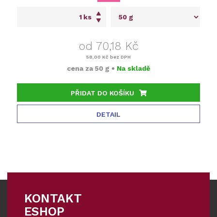
ks
od 70,18 Kč
58,00 Kč
bez DPH
cena za
50 g
•
Na skladě
PŘIDAT DO KOŠÍKU
DETAIL
KONTAKT
ESHOP