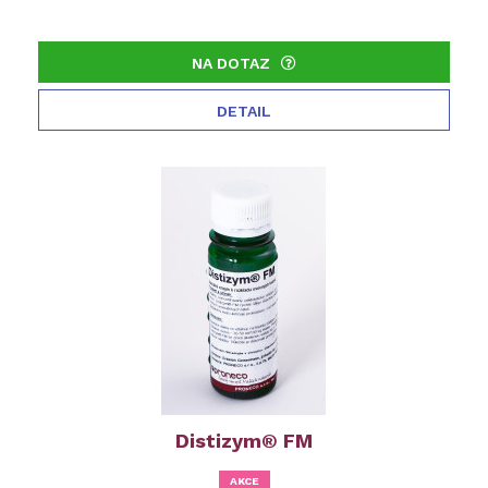
NA DOTAZ
DETAIL
Distizym® FM
AKCE