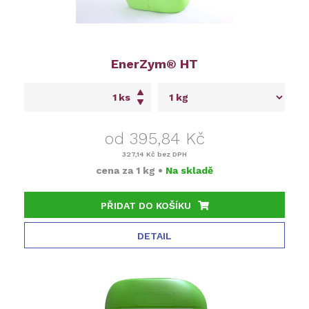
EnerZym® HT
ks
od 395,84 Kč
327,14 Kč
bez DPH
cena za
1 kg
•
Na skladě
PŘIDAT DO KOŠÍKU
DETAIL