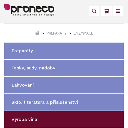
PREPARÁTY
ENZYMACE
Preparáty
Tanky, sudy, nádoby
Lahvování
Sklo, literatura a příslušenství
Výroba vína