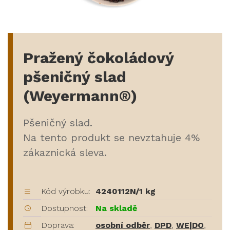
Pražený čokoládový
pšeničný slad
(Weyermann®)
Pšeničný slad.
Na tento produkt se nevztahuje 4%
zákaznická sleva.
Kód výrobku:
4240112N/1 kg
Dostupnost:
Na skladě
Doprava:
osobní odběr
,
DPD
,
WE|DO
,