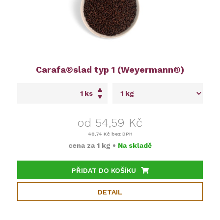
Carafa®slad typ 1 (Weyermann®)
ks
od 54,59 Kč
48,74 Kč
bez DPH
cena za
1 kg
•
Na skladě
PŘIDAT DO KOŠÍKU
DETAIL