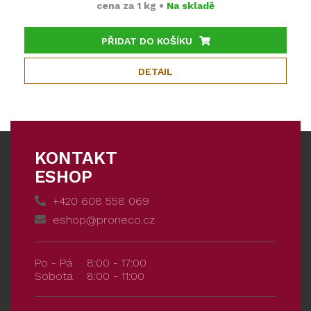
cena za
1 kg
•
Na skladě
PŘIDAT DO KOŠÍKU
DETAIL
KONTAKT
ESHOP
+420 608 558 069
eshop@proneco.cz
Po - Pá
8:00 - 17:00
Sobota
8:00 - 11:00