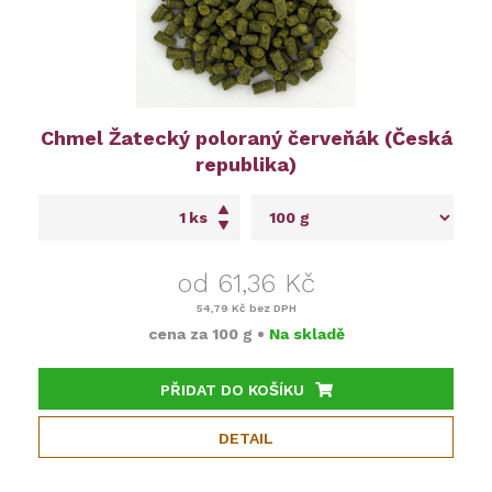
Chmel Žatecký poloraný červeňák (Česká
republika)
ks
od 61,36 Kč
54,79 Kč
bez DPH
cena za
100 g
•
Na skladě
PŘIDAT DO KOŠÍKU
DETAIL