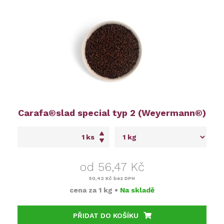
Carafa®slad special typ 2 (Weyermann®)
ks
od 56,47 Kč
50,42 Kč
bez DPH
cena za
1 kg
•
Na skladě
PŘIDAT DO KOŠÍKU