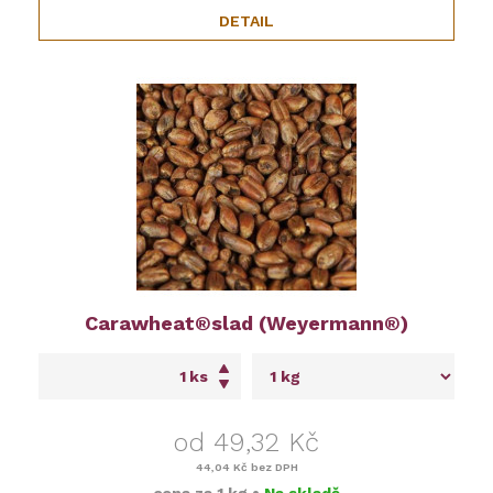
DETAIL
Carawheat®slad (Weyermann®)
ks
od 49,32 Kč
44,04 Kč
bez DPH
cena za
1 kg
•
Na skladě