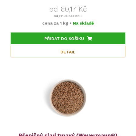
od 60,17 Kč
53,72 Kč
bez DPH
cena za
1 kg
•
Na skladě
PŘIDAT DO KOŠÍKU
DETAIL
Pšeničný slad tmavý (Weyermann®)