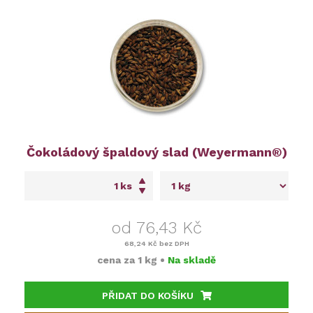
Čokoládový špaldový slad (Weyermann®)
ks
od 76,43 Kč
68,24 Kč
bez DPH
cena za
1 kg
•
Na skladě
PŘIDAT DO KOŠÍKU