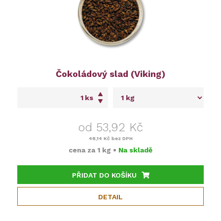
Čokoládový slad (Viking)
ks
od 53,92 Kč
48,14 Kč
bez DPH
cena za
1 kg
•
Na skladě
PŘIDAT DO KOŠÍKU
DETAIL