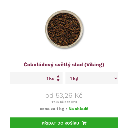
Čokoládový světlý slad (Viking)
ks
od 53,26 Kč
47,55 Kč
bez DPH
cena za
1 kg
•
Na skladě
PŘIDAT DO KOŠÍKU