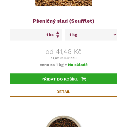
Pšeničný slad (Soufflet)
ks
od 41,46 Kč
37,02 Kč
bez DPH
cena za
1 kg
•
Na skladě
PŘIDAT DO KOŠÍKU
DETAIL