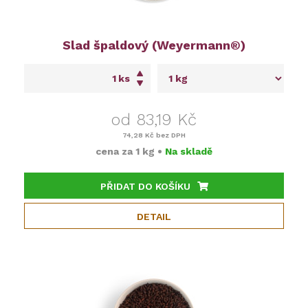
Slad špaldový (Weyermann®)
ks
od 83,19 Kč
74,28 Kč
bez DPH
cena za
1 kg
•
Na skladě
PŘIDAT DO KOŠÍKU
DETAIL