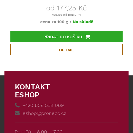
od 177,25 Kč
158,26 Kč
bez DPH
cena za
100 g
•
Na skladě
PŘIDAT DO KOŠÍKU
DETAIL
KONTAKT
ESHOP
+420 608 558 069
eshop@proneco.cz
Po - Pá
8:00 - 17:00