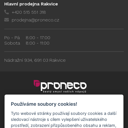
Hlavní prodejna Rakvice
+420 515 551 318
prodejna@proneco.cz
Po - Pá
8:00 - 17:00
Sobota
8:00 - 11:00
Nádražní 934, 691 03 Rakvice
Používáme soubory cookies!
Tyto webové stránky používají soubory cookies a další
sledovací nástroje s cílem vylepšení uživatelského
prostředí, zobrazení přizpůsobeného obsahu a reklam,