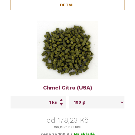
DETAIL
Chmel Citra (USA)
ks
od 178,23 Kč
159,13 Kč
bez DPH
cena za
100 g
•
Na skladě