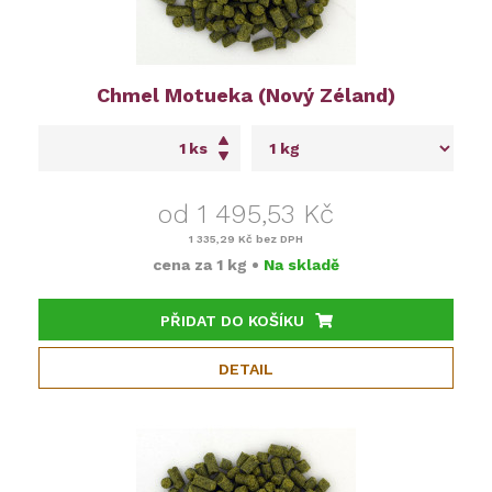
Chmel Motueka (Nový Zéland)
ks
od 1 495,53 Kč
1 335,29 Kč
bez DPH
cena za
1 kg
•
Na skladě
PŘIDAT DO KOŠÍKU
DETAIL