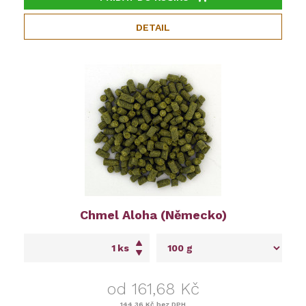
DETAIL
Chmel Aloha (Německo)
ks
od 161,68 Kč
144,36 Kč
bez DPH