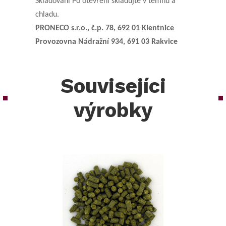
Skladování Po otevření skladujte v temnu a
chladu.
PRONECO s.r.o., č.p. 78, 692 01 Klentnice
Provozovna Nádražní 934, 691 03 Rakvice
Souvisejíci
výrobky