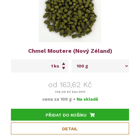
Chmel Moutere (Nový Zéland)
ks
od 163,62 Kč
146,09 Kč
bez DPH
cena za
100 g
•
Na skladě
PŘIDAT DO KOŠÍKU
DETAIL