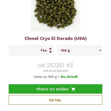
Chmel Cryo El Dorado (USA)
ks
od 257,60 Kč
230,00 Kč
bez DPH
cena za
100 g
•
Na skladě
PŘIDAT DO KOŠÍKU
DETAIL