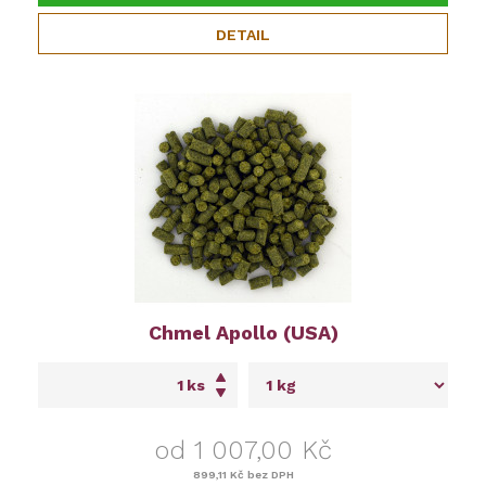
DETAIL
Chmel Apollo (USA)
ks
od 1 007,00 Kč
899,11 Kč
bez DPH