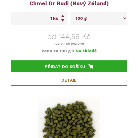
Chmel Dr Rudi (Nový Zéland)
ks
od 144,56 Kč
129,07 Kč
bez DPH
cena za
100 g
•
Na skladě
PŘIDAT DO KOŠÍKU
DETAIL