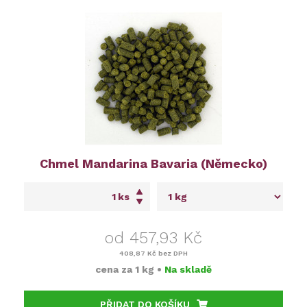
Chmel Mandarina Bavaria (Německo)
ks
od 457,93 Kč
408,87 Kč
bez DPH
cena za
1 kg
•
Na skladě
PŘIDAT DO KOŠÍKU