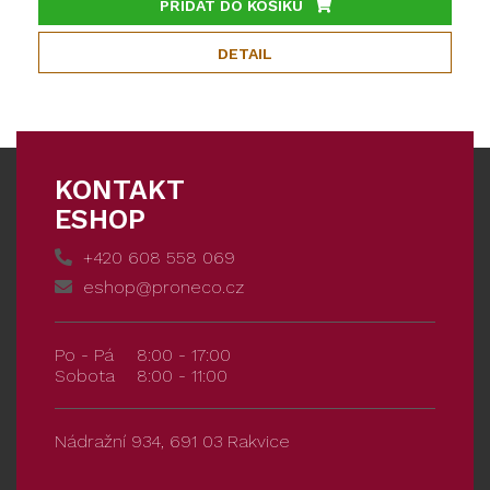
PŘIDAT DO KOŠÍKU
DETAIL
KONTAKT
ESHOP
+420 608 558 069
eshop@proneco.cz
Po - Pá
8:00 - 17:00
Sobota
8:00 - 11:00
Nádražní 934, 691 03 Rakvice