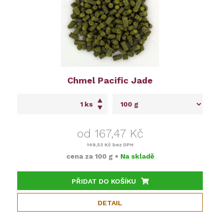
Chmel Pacific Jade
ks
od 167,47 Kč
149,53 Kč
bez DPH
cena za
100 g
•
Na skladě
PŘIDAT DO KOŠÍKU
DETAIL