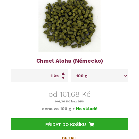
Chmel Aloha (Německo)
ks
od 161,68 Kč
144,36 Kč
bez DPH
cena za
100 g
•
Na skladě
PŘIDAT DO KOŠÍKU
DETAIL