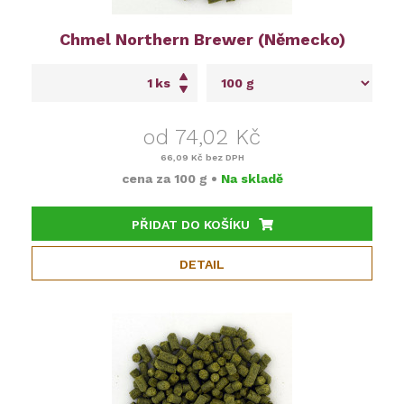
Chmel Northern Brewer (Německo)
ks
od 74,02 Kč
66,09 Kč
bez DPH
cena za
100 g
•
Na skladě
PŘIDAT DO KOŠÍKU
DETAIL