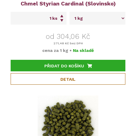
Chmel Styrian Cardinal (Slovinsko)
ks
od 304,06 Kč
271,48 Kč
bez DPH
cena za
1 kg
•
Na skladě
PŘIDAT DO KOŠÍKU
DETAIL