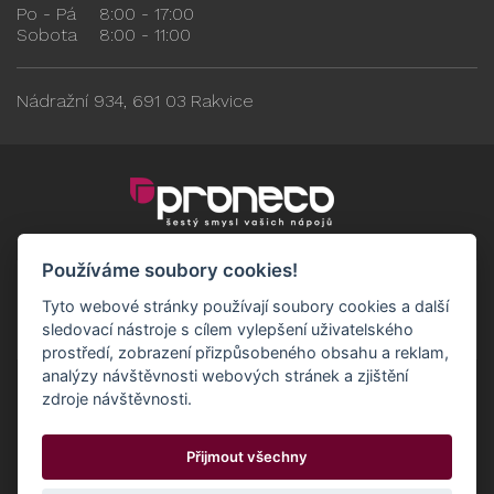
Po - Pá
8:00 - 17:00
Sobota
8:00 - 11:00
Nádražní 934, 691 03 Rakvice
Používáme soubory cookies!
Tyto webové stránky používají soubory cookies a další
sledovací nástroje s cílem vylepšení uživatelského
prostředí, zobrazení přizpůsobeného obsahu a reklam,
analýzy návštěvnosti webových stránek a zjištění
zdroje návštěvnosti.
Obchodní podmínky
GDPR - Odběratelé
Přijmout všechny
GDPR - Dodavatelé
Možnosti dopravy a platby
© 2024 Proneco