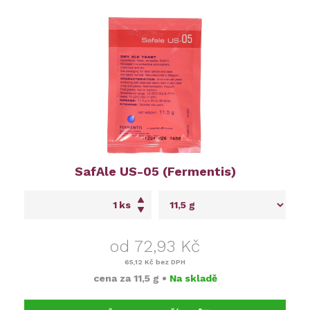
SafAle US-05 (Fermentis)
ks
od 72,93 Kč
65,12 Kč
bez DPH
cena za
11,5 g
•
Na skladě