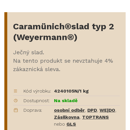
Caramünich®slad typ 2
(Weyermann®)
Ječný slad.
Na tento produkt se nevztahuje 4%
zákaznická sleva.
Kód výrobku:
4240105N/1 kg
Dostupnost:
Na skladě
Doprava:
osobní odběr
,
DPD
,
WE|DO
,
Zásilkovna
,
TOPTRANS
nebo
GLS