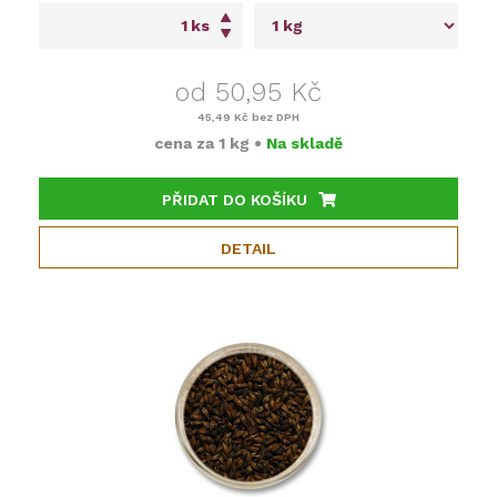
ks
od 50,95 Kč
45,49 Kč
bez DPH
cena za
1 kg
•
Na skladě
PŘIDAT DO KOŠÍKU
DETAIL