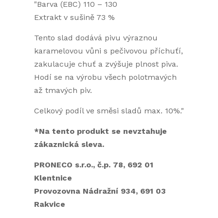
"Barva (EBC) 110 – 130
Extrakt v sušině 73 %
Tento slad dodává pivu výraznou
karamelovou vůni s pečivovou příchuťí,
zakulacuje chuť a zvýšuje plnost piva.
Hodí se na výrobu všech polotmavých
až tmavých piv.
Celkový podíl ve směsi sladů max. 10%."
*Na tento produkt se nevztahuje
zákaznická sleva.
PRONECO s.r.o., č.p. 78, 692 01
Klentnice
Provozovna Nádražní 934, 691 03
Rakvice