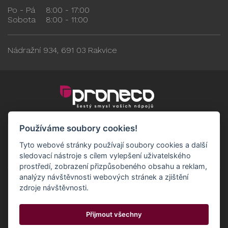
Po - Pá
8:00 - 17:00
Sobota
8:00 - 11:00
Nádražní 934, 691 03 Rakvice
Používáme soubory cookies!
Tyto webové stránky používají soubory cookies a další
sledovací nástroje s cílem vylepšení uživatelského
prostředí, zobrazení přizpůsobeného obsahu a reklam,
analýzy návštěvnosti webových stránek a zjištění
zdroje návštěvnosti.
Obchodní podmínky
GDPR - Odběratelé
Přijmout všechny
GDPR - Dodavatelé
Možnosti dopravy a platby
© 2024 Proneco