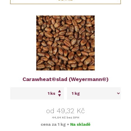
Carawheat®slad (Weyermann®)
ks
od 49,32 Kč
44,04 Kč
bez DPH
cena za
1 kg
•
Na skladě