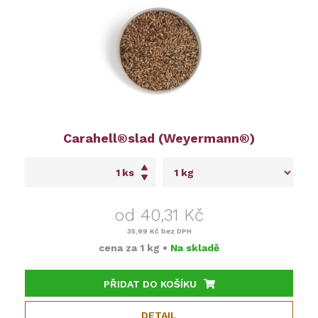
Carahell®slad (Weyermann®)
ks
od 40,31 Kč
35,99 Kč
bez DPH
cena za
1 kg
•
Na skladě
PŘIDAT DO KOŠÍKU
DETAIL