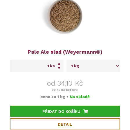
Pale Ale slad (Weyermann®)
ks
od 34,10 Kč
30,45 Kč
bez DPH
cena za
1 kg
•
Na skladě
PŘIDAT DO KOŠÍKU
DETAIL