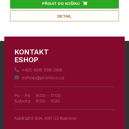
PŘIDAT DO KOŠÍKU
DETAIL
KONTAKT
ESHOP
+420 608 558 069
eshop@proneco.cz
Po - Pá
8:00 - 17:00
Sobota
8:00 - 11:00
Nádražní 934, 691 03 Rakvice