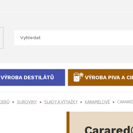
VÝROBA DESTILÁTŮ
VÝROBA PIVA A C
IDERŮ
SUROVINY
SLADY A VÝTAŽKY
KARAMELOVÉ
CARARE
Carared