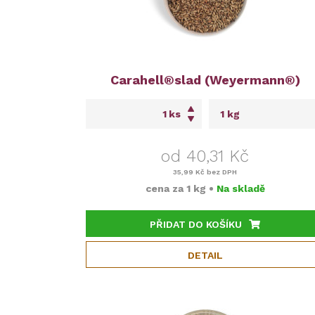
Carahell®slad (Weyermann®)
ks
od 40,31 Kč
35,99 Kč
bez DPH
cena za
1 kg
•
Na skladě
PŘIDAT DO KOŠÍKU
DETAIL