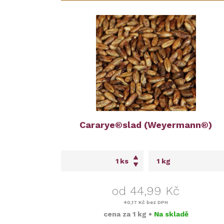
Cararye®slad (Weyermann®)
ks
od 44,99 Kč
40,17 Kč
bez DPH
cena za
1 kg
•
Na skladě