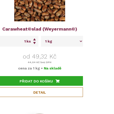
Carawheat®slad (Weyermann®)
ks
od 49,32 Kč
44,04 Kč
bez DPH
cena za
1 kg
•
Na skladě
PŘIDAT DO KOŠÍKU
DETAIL