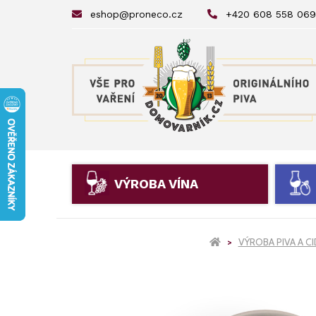
eshop@proneco.cz
+420 608 558 069
VÝROBA VÍNA
VÝROBA PIVA A C