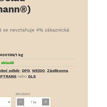
mann®)
t se nevztahuje 4% zákaznická
40015N/1 kg
 skladě
obní odběr
,
DPD
,
WE|DO
,
Zásilkovna
,
PTRANS
nebo
GLS
Množství
ks