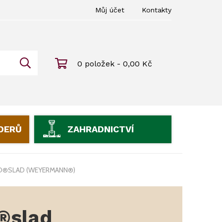
Můj účet
Kontakty
0 položek - 0,00 Kč
IDERŮ
ZAHRADNICTVÍ
D®SLAD (WEYERMANN®)
®slad