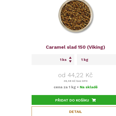
Caramel slad 150 (Viking)
ks
od 44,22 Kč
39,48 Kč
bez DPH
cena za
1 kg
•
Na skladě
PŘIDAT DO KOŠÍKU
DETAIL