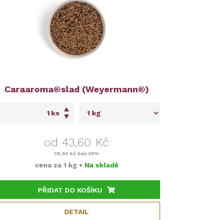
Caraaroma®slad (Weyermann®)
ks
od 43,60 Kč
38,93 Kč
bez DPH
cena za
1 kg
•
Na skladě
PŘIDAT DO KOŠÍKU
DETAIL