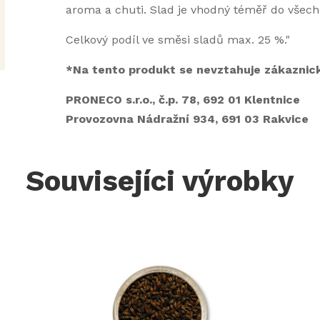
aroma a chuti. Slad je vhodný téměř do všech p
Celkový podíl ve směsi sladů max. 25 %."
*Na tento produkt se nevztahuje zákaznick
PRONECO s.r.o., č.p. 78, 692 01 Klentnice
Provozovna Nádražní 934, 691 03 Rakvice
Souvisejíci výrobky