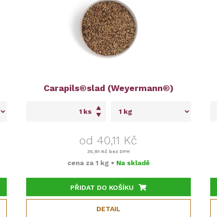
Carapils®slad (Weyermann®)
ks
od 40,11 Kč
35,81 Kč
bez DPH
cena za
1 kg
•
Na skladě
PŘIDAT DO KOŠÍKU
DETAIL