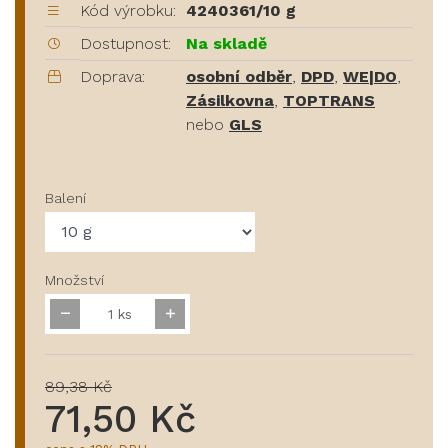
Kód výrobku:
4240361/10 g
Dostupnost:
Na skladě
Doprava:
osobní odběr
,
DPD
,
WE|DO
,
Zásilkovna
,
TOPTRANS
nebo
GLS
Balení
Množství
ks
89,38 Kč
71,50 Kč