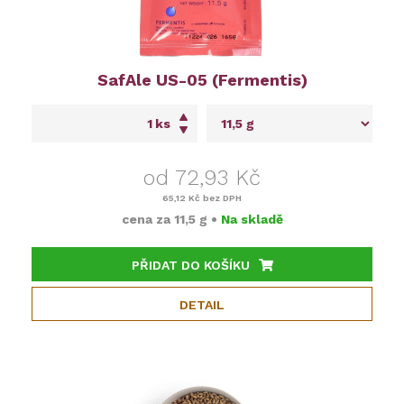
SafAle US-05 (Fermentis)
ks
od 72,93 Kč
65,12 Kč
bez DPH
cena za
11,5 g
•
Na skladě
PŘIDAT DO KOŠÍKU
DETAIL