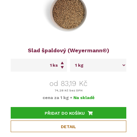
Slad špaldový (Weyermann®)
ks
od 83,19 Kč
74,28 Kč
bez DPH
cena za
1 kg
•
Na skladě
PŘIDAT DO KOŠÍKU
DETAIL