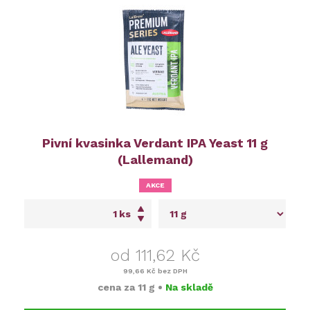
Pivní kvasinka Verdant IPA Yeast 11 g
(Lallemand)
AKCE
ks
od 111,62 Kč
99,66 Kč
bez DPH
cena za
11 g
•
Na skladě