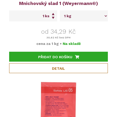
Mnichovský slad 1 (Weyermann®)
ks
od 34,29 Kč
30,62 Kč
bez DPH
cena za
1 kg
•
Na skladě
PŘIDAT DO KOŠÍKU
DETAIL