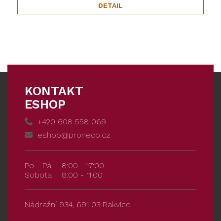
DETAIL
KONTAKT
ESHOP
+420 608 558 069
eshop@proneco.cz
Po - Pá
8:00 - 17:00
Sobota
8:00 - 11:00
Nádražní 934, 691 03 Rakvice