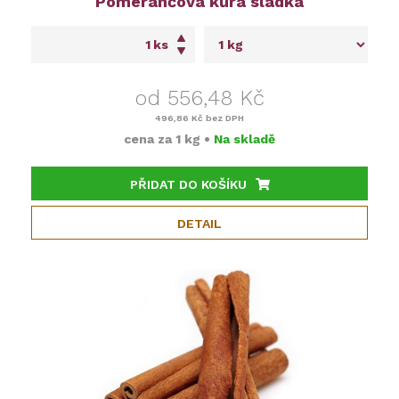
Pomerančová kůra sladká
ks
od 556,48 Kč
496,86 Kč
bez DPH
cena za
1 kg
•
Na skladě
PŘIDAT DO KOŠÍKU
DETAIL