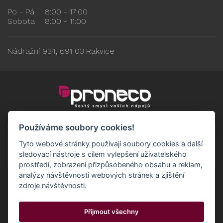
Po - Pá
8:00 - 17:00
Sobota
8:00 - 11:00
Nádražní 934, 691 03 Rakvice
Používáme soubory cookies!
Tyto webové stránky používají soubory cookies a další
sledovací nástroje s cílem vylepšení uživatelského
prostředí, zobrazení přizpůsobeného obsahu a reklam,
analýzy návštěvnosti webových stránek a zjištění
zdroje návštěvnosti.
Obchodní podmínky
GDPR - Odběratelé
Přijmout všechny
GDPR - Dodavatelé
Možnosti dopravy a platby
© 2024 Proneco