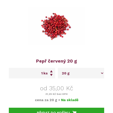
Pepř červený 20 g
ks
od 35,00 Kč
31,25 Kč
bez DPH
cena za
20 g
•
Na skladě
PŘIDAT DO KOŠÍKU