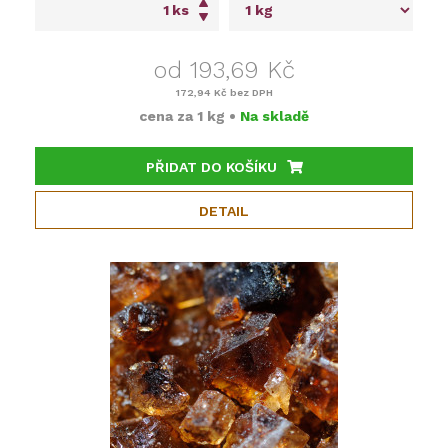
ks
od 193,69 Kč
172,94 Kč
bez DPH
cena za
1 kg
•
Na skladě
PŘIDAT DO KOŠÍKU
DETAIL