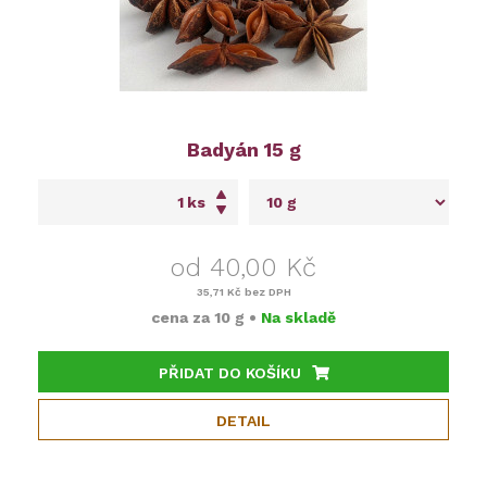
Badyán 15 g
ks
od 40,00 Kč
35,71 Kč
bez DPH
cena za
10 g
•
Na skladě
PŘIDAT DO KOŠÍKU
DETAIL