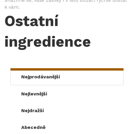
Snažíme se, vaše zásilky i v této situaci rychle dostat
k vám.
Ostatní
ingredience
Nejprodávanější
Nejlevnější
Nejdražší
Abecedně