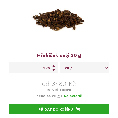
Hřebíček celý 20 g
ks
od 37,80 Kč
33,75 Kč
bez DPH
cena za
20 g
•
Na skladě
PŘIDAT DO KOŠÍKU