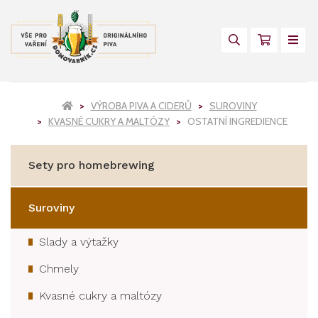
VÝROBA PIVA A CIDERŮ
SUROVINY
KVASNÉ CUKRY A MALTÓZY
OSTATNÍ INGREDIENCE
Sety pro homebrewing
Suroviny
Slady a výtažky
Chmely
Kvasné cukry a maltózy