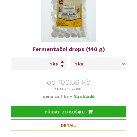
Fermentační drops (140 g)
ks
od 100,56 Kč
89,79 Kč
bez DPH
cena za
1 ks
•
Na skladě
PŘIDAT DO KOŠÍKU
DETAIL