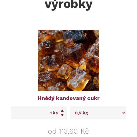
výrobky
Hnědý kandovaný cukr
ks
od 113,60 Kč