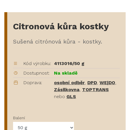
Citronová kůra kostky
Sušená citrónová kůra - kostky.
Kód výrobku:
4113016/50 g
Dostupnost:
Na skladě
Doprava:
osobní odběr
,
DPD
,
WE|DO
,
Zásilkovna
,
TOPTRANS
nebo
GLS
Balení