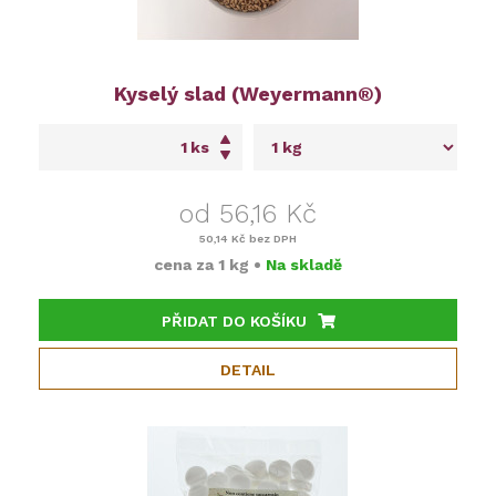
Kyselý slad (Weyermann®)
ks
od 56,16 Kč
50,14 Kč
bez DPH
cena za
1 kg
•
Na skladě
PŘIDAT DO KOŠÍKU
DETAIL