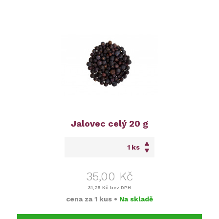
Jalovec celý 20 g
ks
35,00 Kč
31,25 Kč
bez DPH
cena za
1 kus
•
Na skladě