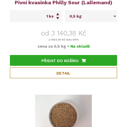
Pivní kvasinka Philly Sour (Lallemand)
ks
od 3 140,38 Kč
2 803,91 Kč
bez DPH
cena za
0,5 kg
•
Na skladě
PŘIDAT DO KOŠÍKU
DETAIL