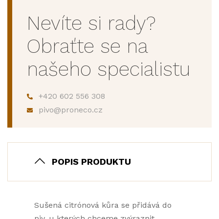
Nevíte si rady?
Obraťte se na
našeho specialistu
+420 602 556 308
pivo@proneco.cz
POPIS PRODUKTU
Sušená citrónová kůra se přidává do
piv, u kterých chceme zvýraznit