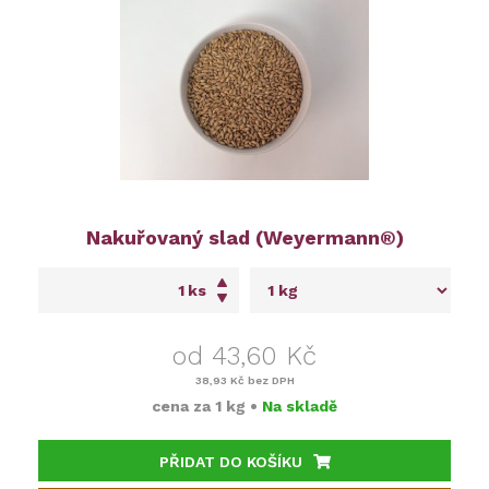
Nakuřovaný slad (Weyermann®)
ks
od 43,60 Kč
38,93 Kč
bez DPH
cena za
1 kg
•
Na skladě
PŘIDAT DO KOŠÍKU