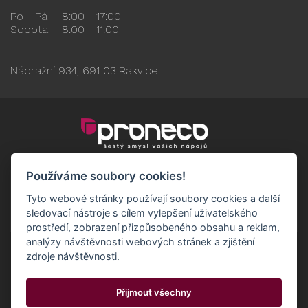
Po - Pá
8:00 - 17:00
Sobota
8:00 - 11:00
Nádražní 934, 691 03 Rakvice
Používáme soubory cookies!
Tyto webové stránky používají soubory cookies a další
sledovací nástroje s cílem vylepšení uživatelského
prostředí, zobrazení přizpůsobeného obsahu a reklam,
analýzy návštěvnosti webových stránek a zjištění
zdroje návštěvnosti.
Obchodní podmínky
GDPR - Odběratelé
Přijmout všechny
GDPR - Dodavatelé
Možnosti dopravy a platby
© 2024 Proneco